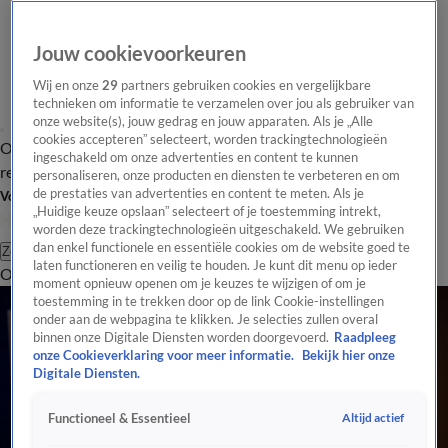
Jouw cookievoorkeuren
Wij en onze
29
partners gebruiken cookies en vergelijkbare
technieken om informatie te verzamelen over jou als gebruiker van
onze website(s), jouw gedrag en jouw apparaten. Als je „Alle
cookies accepteren” selecteert, worden trackingtechnologieën
Overzicht
Tip de
Laatste nieuws
Regionieuws
Het beste van Hart
ingeschakeld om onze advertenties en content te kunnen
redactie
personaliseren, onze producten en diensten te verbeteren en om
de prestaties van advertenties en content te meten. Als je
Volg Hart van Nederland
„Huidige keuze opslaan” selecteert of je toestemming intrekt,
worden deze trackingtechnologieën uitgeschakeld. We gebruiken
dan enkel functionele en essentiële cookies om de website goed te
Zoeken
laten functioneren en veilig te houden. Je kunt dit menu op ieder
Overzicht
Regio
Uitzendingen
Weer
Tip de redactie
Panel
Video's
moment opnieuw openen om je keuzes te wijzigen of om je
toestemming in te trekken door op de link Cookie-instellingen
onder aan de webpagina te klikken. Je selecties zullen overal
binnen onze Digitale Diensten worden doorgevoerd.
Raadpleeg
onze Cookieverklaring voor meer informatie.
Bekijk hier onze
Digitale Diensten.
Altijd actief
Functioneel & Essentieel