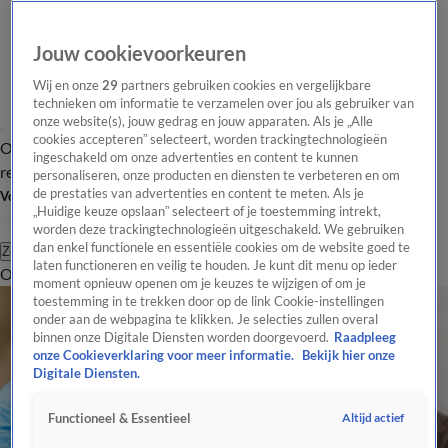
Jouw cookievoorkeuren
Wij en onze
29
partners gebruiken cookies en vergelijkbare
technieken om informatie te verzamelen over jou als gebruiker van
onze website(s), jouw gedrag en jouw apparaten. Als je „Alle
cookies accepteren” selecteert, worden trackingtechnologieën
Overzicht
Tip de
Laatste nieuws
Regionieuws
Het beste van Hart
ingeschakeld om onze advertenties en content te kunnen
redactie
personaliseren, onze producten en diensten te verbeteren en om
de prestaties van advertenties en content te meten. Als je
Volg Hart van Nederland
„Huidige keuze opslaan” selecteert of je toestemming intrekt,
worden deze trackingtechnologieën uitgeschakeld. We gebruiken
dan enkel functionele en essentiële cookies om de website goed te
Zoeken
laten functioneren en veilig te houden. Je kunt dit menu op ieder
Overzicht
Regio
Uitzendingen
Weer
Tip de redactie
Panel
Video's
moment opnieuw openen om je keuzes te wijzigen of om je
toestemming in te trekken door op de link Cookie-instellingen
onder aan de webpagina te klikken. Je selecties zullen overal
binnen onze Digitale Diensten worden doorgevoerd.
Raadpleeg
onze Cookieverklaring voor meer informatie.
Bekijk hier onze
Digitale Diensten.
Altijd actief
Functioneel & Essentieel