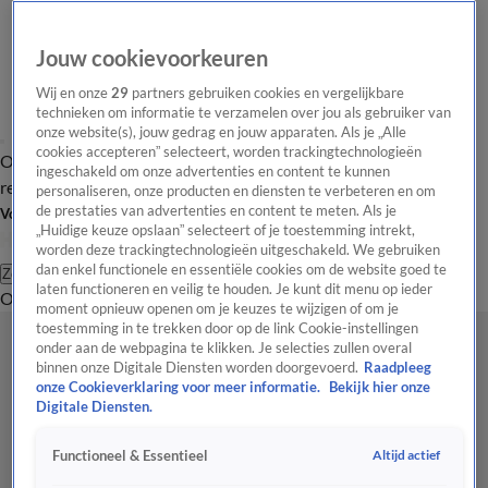
Jouw cookievoorkeuren
Wij en onze
29
partners gebruiken cookies en vergelijkbare
technieken om informatie te verzamelen over jou als gebruiker van
onze website(s), jouw gedrag en jouw apparaten. Als je „Alle
cookies accepteren” selecteert, worden trackingtechnologieën
Overzicht
Tip de
Laatste nieuws
Regionieuws
Het beste van Hart
ingeschakeld om onze advertenties en content te kunnen
redactie
personaliseren, onze producten en diensten te verbeteren en om
de prestaties van advertenties en content te meten. Als je
Volg Hart van Nederland
„Huidige keuze opslaan” selecteert of je toestemming intrekt,
worden deze trackingtechnologieën uitgeschakeld. We gebruiken
dan enkel functionele en essentiële cookies om de website goed te
Zoeken
laten functioneren en veilig te houden. Je kunt dit menu op ieder
Overzicht
Regio
Uitzendingen
Weer
Tip de redactie
Panel
Video's
moment opnieuw openen om je keuzes te wijzigen of om je
toestemming in te trekken door op de link Cookie-instellingen
onder aan de webpagina te klikken. Je selecties zullen overal
binnen onze Digitale Diensten worden doorgevoerd.
Raadpleeg
onze Cookieverklaring voor meer informatie.
Bekijk hier onze
Digitale Diensten.
Altijd actief
Functioneel & Essentieel