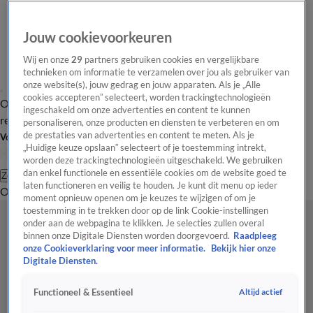
Jouw cookievoorkeuren
Wij en onze
29
partners gebruiken cookies en vergelijkbare
technieken om informatie te verzamelen over jou als gebruiker van
onze website(s), jouw gedrag en jouw apparaten. Als je „Alle
cookies accepteren” selecteert, worden trackingtechnologieën
Overzicht
Tip de
Laatste nieuws
Regionieuws
Het beste van Hart
ingeschakeld om onze advertenties en content te kunnen
redactie
personaliseren, onze producten en diensten te verbeteren en om
de prestaties van advertenties en content te meten. Als je
Volg Hart van Nederland
„Huidige keuze opslaan” selecteert of je toestemming intrekt,
worden deze trackingtechnologieën uitgeschakeld. We gebruiken
dan enkel functionele en essentiële cookies om de website goed te
Zoeken
laten functioneren en veilig te houden. Je kunt dit menu op ieder
Overzicht
Regio
Uitzendingen
Weer
Tip de redactie
Panel
Video's
moment opnieuw openen om je keuzes te wijzigen of om je
toestemming in te trekken door op de link Cookie-instellingen
onder aan de webpagina te klikken. Je selecties zullen overal
binnen onze Digitale Diensten worden doorgevoerd.
Raadpleeg
onze Cookieverklaring voor meer informatie.
Bekijk hier onze
Digitale Diensten.
Altijd actief
Functioneel & Essentieel