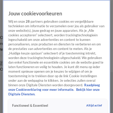
Jouw cookievoorkeuren
Wij en onze
28
partners gebruiken cookies en vergelijkbare
technieken om informatie te verzamelen over jou als gebruiker van
onze website(s), jouw gedrag en jouw apparaten. Als je „Alle
cookies accepteren” selecteert, worden trackingtechnologieën
Overzicht
Tip de
Laatste nieuws
Regionieuws
Het beste van Hart
ingeschakeld om onze advertenties en content te kunnen
redactie
personaliseren, onze producten en diensten te verbeteren en om
de prestaties van advertenties en content te meten. Als je
Volg Hart van Nederland
„Huidige keuze opslaan” selecteert of je toestemming intrekt,
worden deze trackingtechnologieën uitgeschakeld. We gebruiken
dan enkel functionele en essentiële cookies om de website goed te
Zoeken
laten functioneren en veilig te houden. Je kunt dit menu op ieder
Overzicht
Regio
Uitzendingen
Weer
Tip de redactie
Panel
Video's
moment opnieuw openen om je keuzes te wijzigen of om je
toestemming in te trekken door op de link Cookie-instellingen
onder aan de webpagina te klikken. Je selecties zullen overal
binnen onze Digitale Diensten worden doorgevoerd.
Raadpleeg
onze Cookieverklaring voor meer informatie.
Bekijk hier onze
Digitale Diensten.
Altijd actief
Functioneel & Essentieel