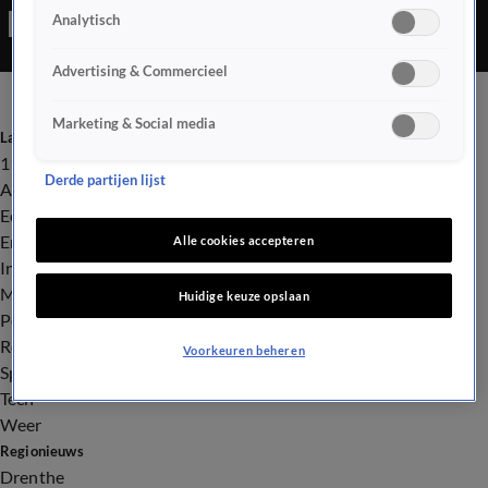
Analytisch
Advertising & Commercieel
Marketing & Social media
Laatste nieuws
112
Derde partijen lijst
Advies & Tips
Economie
Entertainment
Alle cookies accepteren
Infrastructuur
Milieu en Gezondheid
Huidige keuze opslaan
Politiek
Royalty
Voorkeuren beheren
Sport
Tech
Weer
Regionieuws
Drenthe