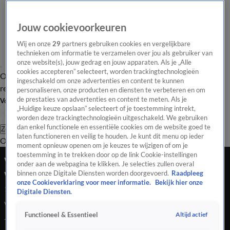
Jouw cookievoorkeuren
Wij en onze
29
partners gebruiken cookies en vergelijkbare
technieken om informatie te verzamelen over jou als gebruiker van
onze website(s), jouw gedrag en jouw apparaten. Als je „Alle
cookies accepteren” selecteert, worden trackingtechnologieën
Overzicht
Tip de
Laatste nieuws
Regionieuws
Het beste van Hart
ingeschakeld om onze advertenties en content te kunnen
redactie
personaliseren, onze producten en diensten te verbeteren en om
de prestaties van advertenties en content te meten. Als je
Volg Hart van Nederland
„Huidige keuze opslaan” selecteert of je toestemming intrekt,
worden deze trackingtechnologieën uitgeschakeld. We gebruiken
dan enkel functionele en essentiële cookies om de website goed te
Zoeken
laten functioneren en veilig te houden. Je kunt dit menu op ieder
Overzicht
Regio
Uitzendingen
Weer
Tip de redactie
Panel
Video's
moment opnieuw openen om je keuzes te wijzigen of om je
toestemming in te trekken door op de link Cookie-instellingen
Van software engineer naar pastamaker voor de
onder aan de webpagina te klikken. Je selecties zullen overal
voedselbank: Jeroen 'wil geld teruggeven'
binnen onze Digitale Diensten worden doorgevoerd.
Raadpleeg
onze Cookieverklaring voor meer informatie.
Bekijk hier onze
18 juni 2024, 15:29
Digitale Diensten.
Van software engineer naar pastamaker voor de voedselbank:
Altijd actief
Functioneel & Essentieel
Jeroen 'wil geld teruggeven'