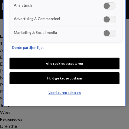
Analytisch
Advertising & Commercieel
Marketing & Social media
Laatste nieuws
112
Derde partijen lijst
Advies & Tips
Economie
Entertainment
Alle cookies accepteren
Infrastructuur
Milieu en Gezondheid
Huidige keuze opslaan
Politiek
Royalty
Voorkeuren beheren
Sport
Tech
Weer
Regionieuws
Drenthe