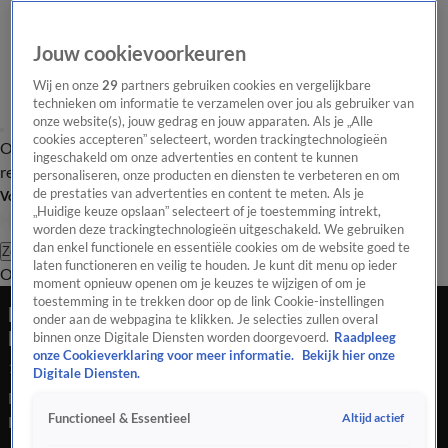
Jouw cookievoorkeuren
Wij en onze
29
partners gebruiken cookies en vergelijkbare
technieken om informatie te verzamelen over jou als gebruiker van
onze website(s), jouw gedrag en jouw apparaten. Als je „Alle
cookies accepteren” selecteert, worden trackingtechnologieën
Overzicht
Tip de
Laatste nieuws
Regionieuws
Het beste van Hart
ingeschakeld om onze advertenties en content te kunnen
redactie
personaliseren, onze producten en diensten te verbeteren en om
de prestaties van advertenties en content te meten. Als je
Volg Hart van Nederland
„Huidige keuze opslaan” selecteert of je toestemming intrekt,
worden deze trackingtechnologieën uitgeschakeld. We gebruiken
dan enkel functionele en essentiële cookies om de website goed te
Zoeken
laten functioneren en veilig te houden. Je kunt dit menu op ieder
Overzicht
Regio
Uitzendingen
Weer
Tip de redactie
Panel
Video's
moment opnieuw openen om je keuzes te wijzigen of om je
toestemming in te trekken door op de link Cookie-instellingen
Mooi rood is niet lelijk, toch? Nieuw fietspad in
onder aan de webpagina te klikken. Je selecties zullen overal
Heerhugowaard doet bijna pijn aan de ogen
binnen onze Digitale Diensten worden doorgevoerd.
Raadpleeg
onze Cookieverklaring voor meer informatie.
Bekijk hier onze
19 juni 2024, 17:36
Digitale Diensten.
Mooi rood is niet lelijk, toch? Nieuw fietspad in
Altijd actief
Functioneel & Essentieel
Heerhugowaard doet bijna pijn aan de ogen