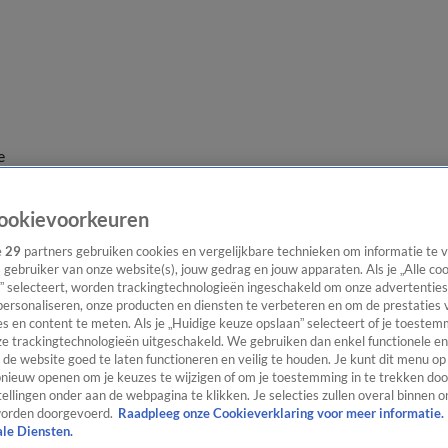
e
ookievoorkeuren
e
29
partners gebruiken cookies en vergelijkbare technieken om informatie te
s gebruiker van onze website(s), jouw gedrag en jouw apparaten. Als je „Alle co
” selecteert, worden trackingtechnologieën ingeschakeld om onze advertenties
personaliseren, onze producten en diensten te verbeteren en om de prestaties 
s en content te meten. Als je „Huidige keuze opslaan” selecteert of je toestemm
e trackingtechnologieën uitgeschakeld. We gebruiken dan enkel functionele en
de website goed te laten functioneren en veilig te houden. Je kunt dit menu op
ieuw openen om je keuzes te wijzigen of om je toestemming in te trekken door
ellingen onder aan de webpagina te klikken. Je selecties zullen overal binnen o
orden doorgevoerd.
Raadpleeg onze Cookieverklaring voor meer informatie.
ale Diensten.