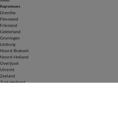
Regionieuws
Drenthe
Flevoland
Friesland
Gelderland
Groningen
Limburg
Noord-Brabant
Noord-Holland
Overijssel
Utrecht
Zeeland
Zuid-Holland
Voorwaarden
Over ons
Privacyverklaring
Gebruiksvoorwaarden
Cookieverklaring