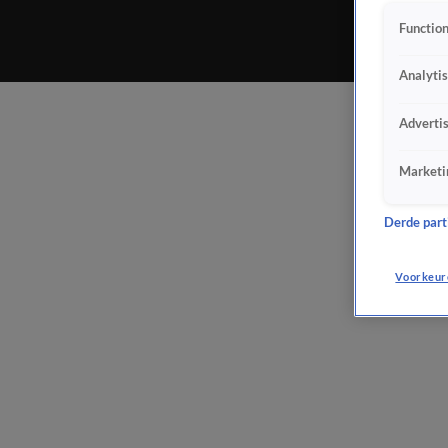
Function
Analyti
Adverti
Marketi
Derde parti
Voorkeur