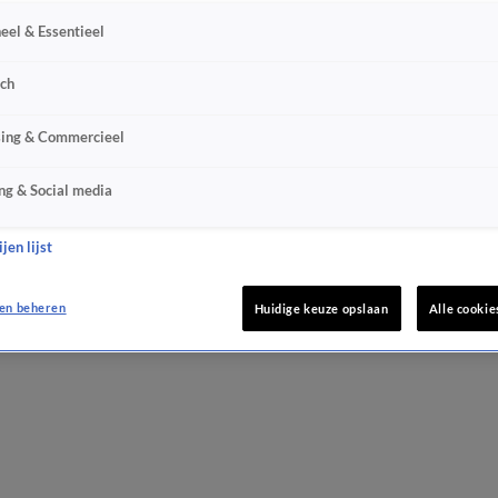
eel & Essentieel
sch
sing & Commercieel
ng & Social media
jen lijst
en beheren
Huidige keuze opslaan
Alle cookie