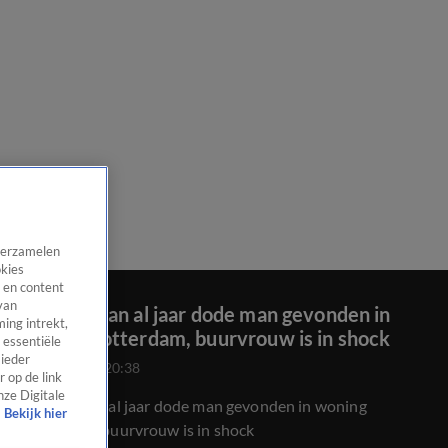
 verzamelen
okies
 en content
van
Lichaam van al jaar dode man gevonden in
ing intrekt,
woning Rotterdam, buurvrouw is in shock
 essentiële
 ieder
17 nov 2023, 20:38
 op de link
nze Digitale
Lichaam van al jaar dode man gevonden in woning
Bekijk hier
Rotterdam, buurvrouw is in shock