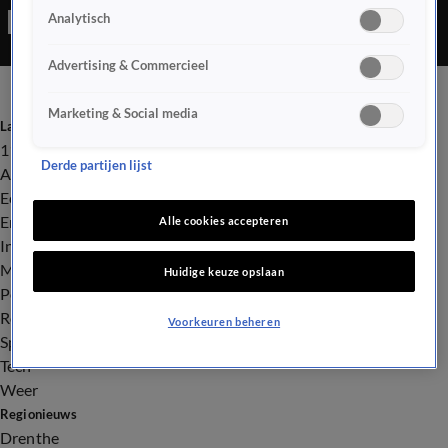
Analytisch
Advertising & Commercieel
Marketing & Social media
Laatste nieuws
112
Derde partijen lijst
Advies & Tips
Economie
Entertainment
Alle cookies accepteren
Infrastructuur
Milieu en Gezondheid
Huidige keuze opslaan
Politiek
Royalty
Voorkeuren beheren
Sport
Tech
Weer
Regionieuws
Drenthe