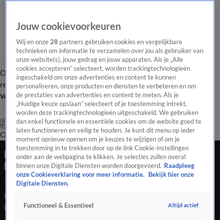
Jouw cookievoorkeuren
Wij en onze
28
partners gebruiken cookies en vergelijkbare
technieken om informatie te verzamelen over jou als gebruiker van
onze website(s), jouw gedrag en jouw apparaten. Als je „Alle
cookies accepteren” selecteert, worden trackingtechnologieën
Overzicht
Tip de
Laatste nieuws
Regionieuws
Het beste van Hart
ingeschakeld om onze advertenties en content te kunnen
redactie
personaliseren, onze producten en diensten te verbeteren en om
de prestaties van advertenties en content te meten. Als je
Volg Hart van Nederland
„Huidige keuze opslaan” selecteert of je toestemming intrekt,
worden deze trackingtechnologieën uitgeschakeld. We gebruiken
dan enkel functionele en essentiële cookies om de website goed te
Zoeken
laten functioneren en veilig te houden. Je kunt dit menu op ieder
Overzicht
Regio
Uitzendingen
Weer
Tip de redactie
Panel
Video's
moment opnieuw openen om je keuzes te wijzigen of om je
toestemming in te trekken door op de link Cookie-instellingen
Dorp komt in actie en voorkomt sluiting van
onder aan de webpagina te klikken. Je selecties zullen overal
buurtsuper Baambrugge
binnen onze Digitale Diensten worden doorgevoerd.
Raadpleeg
onze Cookieverklaring voor meer informatie.
Bekijk hier onze
30 sep 2023, 20:34
Digitale Diensten.
Dorp komt in actie en voorkomt sluiting van buurtsuper
Altijd actief
Functioneel & Essentieel
Baambrugge&#xA;