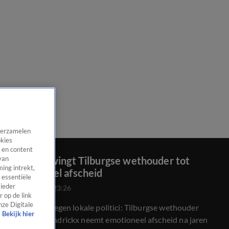
 verzamelen
okies
 en content
Stalker dwingt Tilburgse wethouder tot
van
ing intrekt,
emotioneel afscheid
 essentiële
 ieder
17 dec 2024, 23:26
 op de link
nze Digitale
Intimidatie tegen lokale politici: Tilburgse wethouder
Bekijk hier
Marcelle Hendrickx neemt emotioneel afscheid na jaren