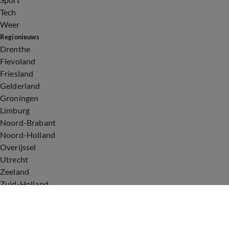
Tech
Weer
Regionieuws
Drenthe
Flevoland
Friesland
Gelderland
Groningen
Limburg
Noord-Brabant
Noord-Holland
Overijssel
Utrecht
Zeeland
Zuid-Holland
Voorwaarden
Over ons
Privacyverklaring