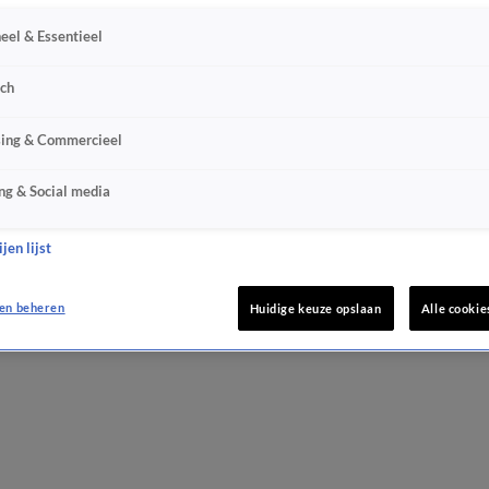
eel & Essentieel
sch
sing & Commercieel
ng & Social media
jen lijst
en beheren
Huidige keuze opslaan
Alle cookie