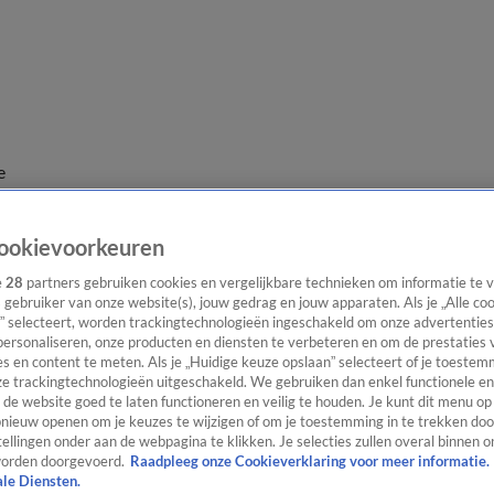
e
ookievoorkeuren
e
28
partners gebruiken cookies en vergelijkbare technieken om informatie te
s gebruiker van onze website(s), jouw gedrag en jouw apparaten. Als je „Alle co
” selecteert, worden trackingtechnologieën ingeschakeld om onze advertenties
personaliseren, onze producten en diensten te verbeteren en om de prestaties 
s en content te meten. Als je „Huidige keuze opslaan” selecteert of je toestemm
e trackingtechnologieën uitgeschakeld. We gebruiken dan enkel functionele en
de website goed te laten functioneren en veilig te houden. Je kunt dit menu op
ieuw openen om je keuzes te wijzigen of om je toestemming in te trekken door
ellingen onder aan de webpagina te klikken. Je selecties zullen overal binnen o
orden doorgevoerd.
Raadpleeg onze Cookieverklaring voor meer informatie.
ale Diensten.