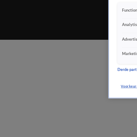
Function
Analyti
Adverti
Marketi
Derde parti
Voorkeur