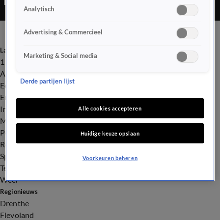
Analytisch
Advertising & Commercieel
Laatste nieuws
Marketing & Social media
112
Advies & Tips
Derde partijen lijst
Economie
Entertainment
Infrastructuur
Alle cookies accepteren
Milieu en Gezondheid
Politiek
Huidige keuze opslaan
Royalty
Sport
Voorkeuren beheren
Tech
Weer
Regionieuws
Drenthe
Flevoland