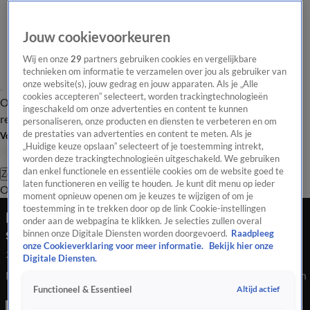
Jouw cookievoorkeuren
Wij en onze
29
partners gebruiken cookies en vergelijkbare
technieken om informatie te verzamelen over jou als gebruiker van
onze website(s), jouw gedrag en jouw apparaten. Als je „Alle
cookies accepteren” selecteert, worden trackingtechnologieën
Overzicht
Tip de
Laatste nieuws
Regionieuws
Het beste van Hart
ingeschakeld om onze advertenties en content te kunnen
redactie
personaliseren, onze producten en diensten te verbeteren en om
de prestaties van advertenties en content te meten. Als je
Volg Hart van Nederland
„Huidige keuze opslaan” selecteert of je toestemming intrekt,
worden deze trackingtechnologieën uitgeschakeld. We gebruiken
dan enkel functionele en essentiële cookies om de website goed te
Zoeken
laten functioneren en veilig te houden. Je kunt dit menu op ieder
Overzicht
Regio
Uitzendingen
Weer
Tip de redactie
Panel
Video's
moment opnieuw openen om je keuzes te wijzigen of om je
toestemming in te trekken door op de link Cookie-instellingen
Nederlandse surfer gaat naar Parijs om
onder aan de webpagina te klikken. Je selecties zullen overal
statiegeld te promoten
binnen onze Digitale Diensten worden doorgevoerd.
Raadpleeg
onze Cookieverklaring voor meer informatie.
Bekijk hier onze
22 juni 2024, 07:48
Digitale Diensten.
Nederlandse surfer gaat naar Parijs om statiegeld te promoten
Altijd actief
Functioneel & Essentieel