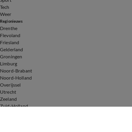
Tech
Weer
Regionieuws
Drenthe
Flevoland
Friesland
Gelderland
Groningen
Limburg
Noord-Brabant
Noord-Holland
Overijssel
Utrecht
Zeeland
Zuid-Holland
Voorwaarden
Over ons
Privacyverklaring