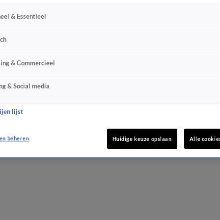
eel & Essentieel
sch
sing & Commercieel
ng & Social media
jen lijst
en beheren
Huidige keuze opslaan
Alle cookie