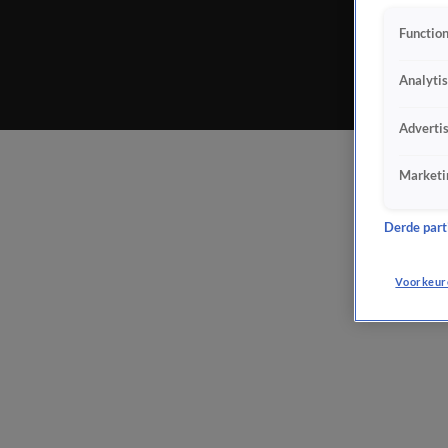
Function
Analyti
Adverti
Marketi
Derde parti
Voorkeur