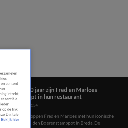
 verzamelen
okies
 en content
Na ruim 50 jaar zijn Fred en Marloes
van
ing intrekt,
uitgestampt in hun restaurant
 essentiële
 ieder
2 mei 2025, 22:54
 op de link
nze Digitale
Na 52 jaar stoppen Fred en Marloes met hun iconische
Bekijk hier
restaurant In den Boerenstamppot in Breda. De