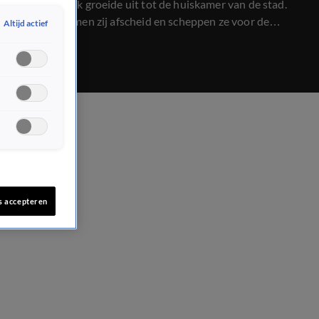
stamppotplek groeide uit tot de huiskamer van de stad.
Op 3 mei nemen zij afscheid en scheppen ze voor de
Altijd actief
laatste keer op voor hun vaste gasten. Een tijdperk komt
ten einde.
s accepteren