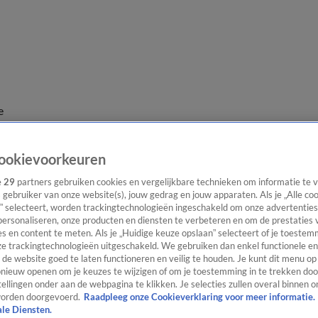
e
ookievoorkeuren
e
29
partners gebruiken cookies en vergelijkbare technieken om informatie te
s gebruiker van onze website(s), jouw gedrag en jouw apparaten. Als je „Alle co
” selecteert, worden trackingtechnologieën ingeschakeld om onze advertenties
personaliseren, onze producten en diensten te verbeteren en om de prestaties 
s en content te meten. Als je „Huidige keuze opslaan” selecteert of je toestemm
e trackingtechnologieën uitgeschakeld. We gebruiken dan enkel functionele en
de website goed te laten functioneren en veilig te houden. Je kunt dit menu op
ieuw openen om je keuzes te wijzigen of om je toestemming in te trekken door
ellingen onder aan de webpagina te klikken. Je selecties zullen overal binnen o
orden doorgevoerd.
Raadpleeg onze Cookieverklaring voor meer informatie.
ale Diensten.