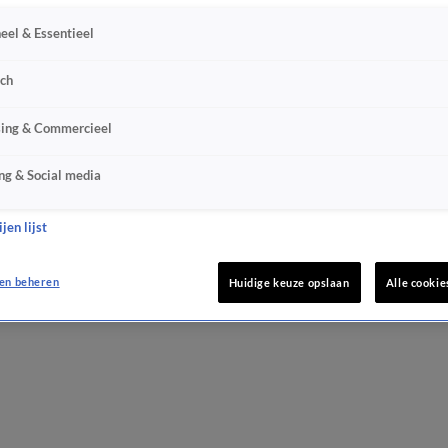
eel & Essentieel
sch
sing & Commercieel
ng & Social media
jen lijst
en beheren
Huidige keuze opslaan
Alle cookie