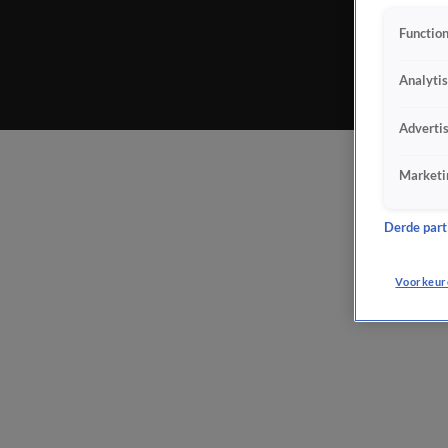
Function
Analyti
Adverti
Marketi
Derde parti
Voorkeur