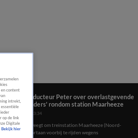
 verzamelen
okies
 en content
Hoofdconducteur Peter over overlastgevende
van
ing intrekt,
'veiligelanders' rondom station Maarheeze
 essentiële
 ieder
15 jan 2025, 23:34
 op de link
nze Digitale
De NS overweegt om treinstation Maarheeze (Noord-
Bekijk hier
Brabant) voortaan voorbij te rijden wegens