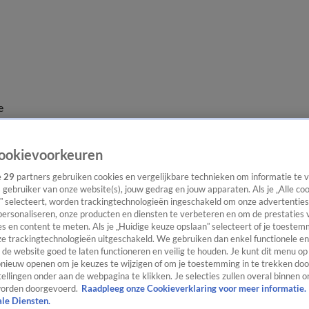
e
ookievoorkeuren
e
29
partners gebruiken cookies en vergelijkbare technieken om informatie te
s gebruiker van onze website(s), jouw gedrag en jouw apparaten. Als je „Alle co
” selecteert, worden trackingtechnologieën ingeschakeld om onze advertenties
personaliseren, onze producten en diensten te verbeteren en om de prestaties 
s en content te meten. Als je „Huidige keuze opslaan” selecteert of je toestemm
e trackingtechnologieën uitgeschakeld. We gebruiken dan enkel functionele en
de website goed te laten functioneren en veilig te houden. Je kunt dit menu op
ieuw openen om je keuzes te wijzigen of om je toestemming in te trekken door
ellingen onder aan de webpagina te klikken. Je selecties zullen overal binnen o
orden doorgevoerd.
Raadpleeg onze Cookieverklaring voor meer informatie.
ale Diensten.