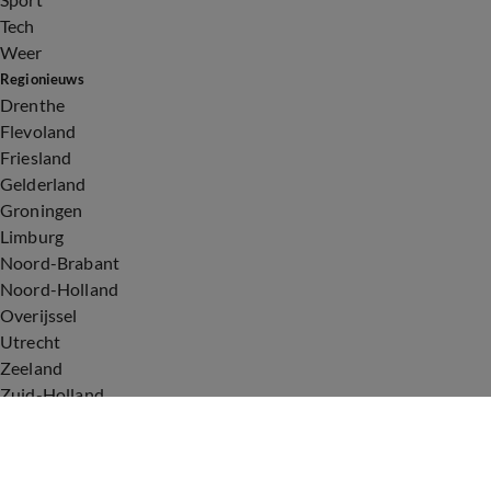
Tech
Weer
Regionieuws
Drenthe
Flevoland
Friesland
Gelderland
Groningen
Limburg
Noord-Brabant
Noord-Holland
Overijssel
Utrecht
Zeeland
Zuid-Holland
Voorwaarden
Over ons
Privacyverklaring