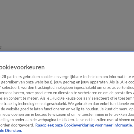
e
ookievoorkeuren
e
28
partners gebruiken cookies en vergelijkbare technieken om informatie te
s gebruiker van onze website(s), jouw gedrag en jouw apparaten. Als je „Alle co
” selecteert, worden trackingtechnologieën ingeschakeld om onze advertenties
personaliseren, onze producten en diensten te verbeteren en om de prestaties 
s en content te meten. Als je „Huidige keuze opslaan” selecteert of je toestemm
e trackingtechnologieën uitgeschakeld. We gebruiken dan enkel functionele en
de website goed te laten functioneren en veilig te houden. Je kunt dit menu op
ieuw openen om je keuzes te wijzigen of om je toestemming in te trekken door
ellingen onder aan de webpagina te klikken. Je selecties zullen overal binnen o
orden doorgevoerd.
Raadpleeg onze Cookieverklaring voor meer informatie.
ale Diensten.