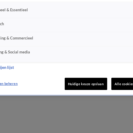
eel & Essentieel
sch
sing & Commercieel
ng & Social media
jen lijst
en beheren
Huidige keuze opslaan
Alle cookie