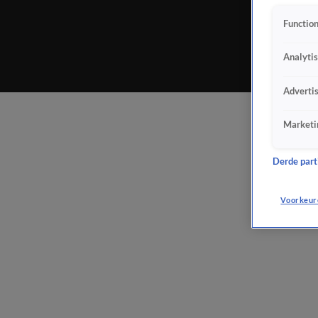
Function
Analyti
Adverti
Marketi
Derde parti
Voorkeur