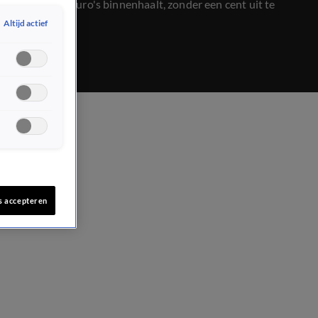
honderden euro's binnenhaalt, zonder een cent uit te
geven.
Altijd actief
s accepteren