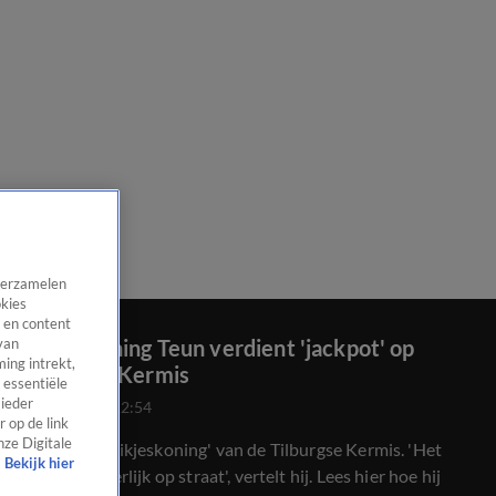
 verzamelen
okies
 en content
Blikjeskoning Teun verdient 'jackpot' op
van
ing intrekt,
Tilburgse Kermis
 essentiële
 ieder
28 juli 2024, 22:54
 op de link
nze Digitale
Teun is de 'blikjeskoning' van de Tilburgse Kermis. 'Het
Bekijk hier
geld ligt letterlijk op straat', vertelt hij. Lees hier hoe hij