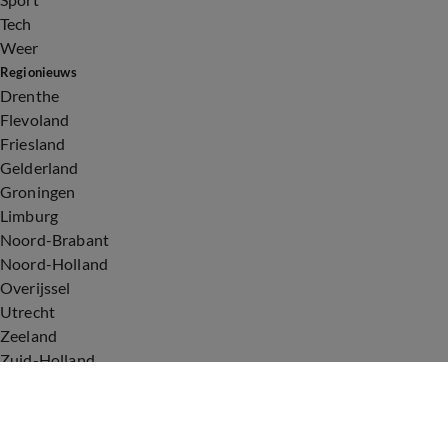
Tech
Weer
Regionieuws
Drenthe
Flevoland
Friesland
Gelderland
Groningen
Limburg
Noord-Brabant
Noord-Holland
Overijssel
Utrecht
Zeeland
Zuid-Holland
Voorwaarden
Over ons
Privacyverklaring