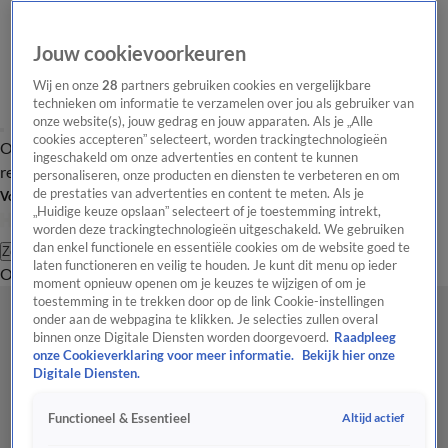
Jouw cookievoorkeuren
Wij en onze
28
partners gebruiken cookies en vergelijkbare
technieken om informatie te verzamelen over jou als gebruiker van
onze website(s), jouw gedrag en jouw apparaten. Als je „Alle
cookies accepteren” selecteert, worden trackingtechnologieën
Overzicht
Tip de
Laatste nieuws
Regionieuws
Het beste van Hart
ingeschakeld om onze advertenties en content te kunnen
redactie
personaliseren, onze producten en diensten te verbeteren en om
de prestaties van advertenties en content te meten. Als je
Volg Hart van Nederland
„Huidige keuze opslaan” selecteert of je toestemming intrekt,
worden deze trackingtechnologieën uitgeschakeld. We gebruiken
dan enkel functionele en essentiële cookies om de website goed te
Zoeken
laten functioneren en veilig te houden. Je kunt dit menu op ieder
Overzicht
Regio
Uitzendingen
Weer
Tip de redactie
Panel
Video's
moment opnieuw openen om je keuzes te wijzigen of om je
toestemming in te trekken door op de link Cookie-instellingen
onder aan de webpagina te klikken. Je selecties zullen overal
binnen onze Digitale Diensten worden doorgevoerd.
Raadpleeg
onze Cookieverklaring voor meer informatie.
Bekijk hier onze
Digitale Diensten.
Altijd actief
Functioneel & Essentieel