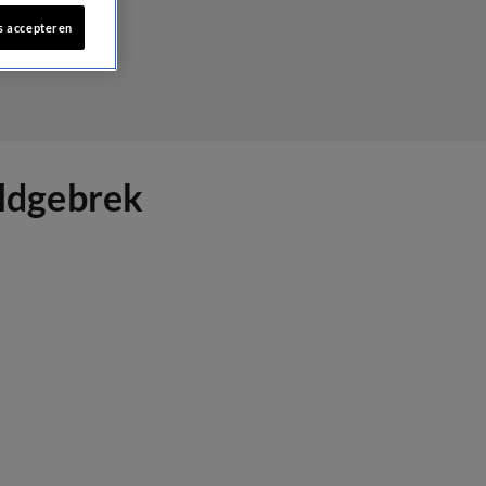
s accepteren
eldgebrek