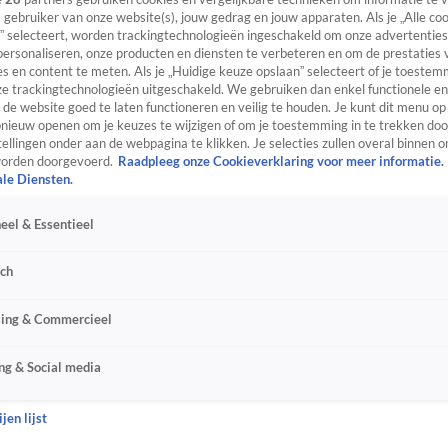
s gebruiker van onze website(s), jouw gedrag en jouw apparaten. Als je „Alle co
” selecteert, worden trackingtechnologieën ingeschakeld om onze advertenties
personaliseren, onze producten en diensten te verbeteren en om de prestaties 
s en content te meten. Als je „Huidige keuze opslaan” selecteert of je toestemm
e trackingtechnologieën uitgeschakeld. We gebruiken dan enkel functionele en
de website goed te laten functioneren en veilig te houden. Je kunt dit menu op
ieuw openen om je keuzes te wijzigen of om je toestemming in te trekken door
ellingen onder aan de webpagina te klikken. Je selecties zullen overal binnen o
orden doorgevoerd.
Raadpleeg onze Cookieverklaring voor meer informatie.
ale Diensten.
eel & Essentieel
sch
sing & Commercieel
ng & Social media
jen lijst