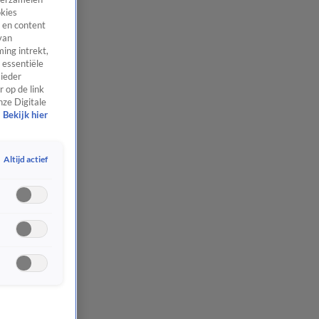
okies
 en content
van
ing intrekt,
 essentiële
 ieder
 op de link
nze Digitale
Bekijk hier
Altijd actief