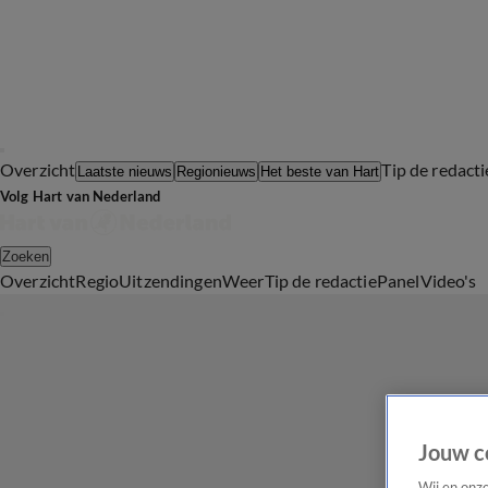
Overzicht
Tip de redacti
Laatste nieuws
Regionieuws
Het beste van Hart
Volg Hart van Nederland
Zoeken
Overzicht
Regio
Uitzendingen
Weer
Tip de redactie
Panel
Video's
Jouw c
Wij en onz