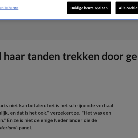
en beheren
Huidige keuze opslaan
Alle cookie
 al haar tanden trekken door g
ts niet kan betalen: het is het schrijnende verhaal
nlijk, en dat is het ook," verzekert ze. "Het was een
an." En ze is niet de enige Nederlander die de
ederland
-panel.