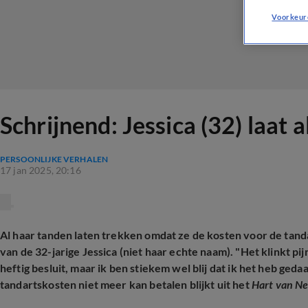
Voorkeur
Schrijnend: Jessica (32) laat
PERSOONLIJKE VERHALEN
17 jan 2025, 20:16
Al haar tanden laten trekken omdat ze de kosten voor de tandar
van de 32-jarige Jessica (niet haar echte naam). "Het klinkt pij
heftig besluit, maar ik ben stiekem wel blij dat ik het heb geda
tandartskosten niet meer kan betalen blijkt uit het
Hart van N