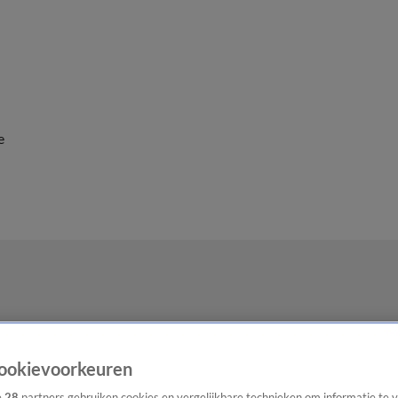
e
ookievoorkeuren
e
28
partners gebruiken cookies en vergelijkbare technieken om informatie te