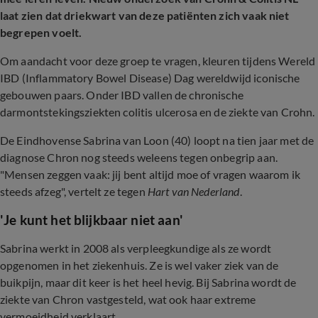
laat zien dat driekwart van deze patiënten zich vaak niet
begrepen voelt.
Om aandacht voor deze groep te vragen, kleuren tijdens Wereld
IBD (Inflammatory Bowel Disease) Dag wereldwijd iconische
gebouwen paars. Onder IBD vallen de chronische
darmontstekingsziekten colitis ulcerosa en de ziekte van Crohn.
De Eindhovense Sabrina van Loon (40) loopt na tien jaar met de
diagnose Chron nog steeds weleens tegen onbegrip aan.
"Mensen zeggen vaak: jij bent altijd moe of vragen waarom ik
steeds afzeg", vertelt ze tegen
Hart van Nederland
.
'Je kunt het blijkbaar niet aan'
Sabrina werkt in 2008 als verpleegkundige als ze wordt
opgenomen in het ziekenhuis. Ze is wel vaker ziek van de
buikpijn, maar dit keer is het heel hevig. Bij Sabrina wordt de
ziekte van Chron vastgesteld, wat ook haar extreme
vermoeidheid verklaart.