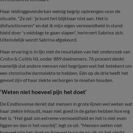
Haar leidinggevende kan weinig begrip opbrengen voor de
situatie. "Ze zei: 'je kunt het blijkbaar niet aan. Het is
disfunctioneren" en dat ik mijn eigen vermoeidheid in stand
hield door 's middags te gaan slapen", herinnert Sabrina zich.
Uiteindelijk wordt Sabrina afgekeurd.
Haar ervaring is in lijn met de resultaten van het onderzoek van
Crohn & Colitis NL onder 889 deelnemers. 76 procent denkt
namelijk dat andere mensen niet begrijpen wat het betekent om
een chronische darmziekte te hebben. Eén op de drie heeft het
gevoel zijn of haar ziekte verborgen te moeten houden.
'Weten niet hoeveel pijn het doet'
De Eindhovense denkt dat mensen in grote lijnen wel weten wat
haar ziekte inhoudt, maar niet goed in de gaten hebben hoe erg
het is. "Het gaat om extreme vermoeidheid en het is niet even
liggen en dan is het voorbij", legt ze uit. "Mensen weten niet
hoeveel pijn het doet en hoeveel je op de wc zit als het slecht