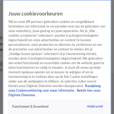
Jouw cookievoorkeuren
Wij en onze
29
partners gebruiken cookies en vergelijkbare
technieken om informatie te verzamelen over jou als gebruiker van
onze website(s), jouw gedrag en jouw apparaten. Als je „Alle
cookies accepteren” selecteert, worden trackingtechnologieën
Overzicht
Tip de
Laatste nieuws
Regionieuws
Het beste van Hart
ingeschakeld om onze advertenties en content te kunnen
redactie
personaliseren, onze producten en diensten te verbeteren en om
de prestaties van advertenties en content te meten. Als je
Volg Hart van Nederland
„Huidige keuze opslaan” selecteert of je toestemming intrekt,
worden deze trackingtechnologieën uitgeschakeld. We gebruiken
dan enkel functionele en essentiële cookies om de website goed te
Zoeken
laten functioneren en veilig te houden. Je kunt dit menu op ieder
Overzicht
Regio
Uitzendingen
Weer
Tip de redactie
Panel
Video's
moment opnieuw openen om je keuzes te wijzigen of om je
toestemming in te trekken door op de link Cookie-instellingen
onder aan de webpagina te klikken. Je selecties zullen overal
binnen onze Digitale Diensten worden doorgevoerd.
Raadpleeg
onze Cookieverklaring voor meer informatie.
Bekijk hier onze
Digitale Diensten.
Altijd actief
Functioneel & Essentieel