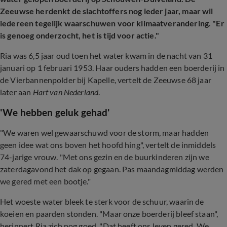
Zeeuwse herdenkt de slachtoffers nog ieder jaar, maar wil
iedereen tegelijk waarschuwen voor klimaatverandering. "Er
is genoeg onderzocht, het is tijd voor actie."
Ria was 6,5 jaar oud toen het water kwam in de nacht van 31
januari op 1 februari 1953. Haar ouders hadden een boerderij in
de Vierbannenpolder bij Kapelle, vertelt de Zeeuwse 68 jaar
later aan
Hart van Nederland
.
'We hebben geluk gehad'
"We waren wel gewaarschuwd voor de storm, maar hadden
geen idee wat ons boven het hoofd hing", vertelt de inmiddels
74-jarige vrouw. "Met ons gezin en de buurkinderen zijn we
zaterdagavond het dak op gegaan. Pas maandagmiddag werden
we gered met een bootje."
Het woeste water bleek te sterk voor de schuur, waarin de
koeien en paarden stonden. "Maar onze boerderij bleef staan",
herinnert Ria zich nog goed. "Dat heeft ons leven gered. We