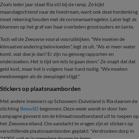
Zoals ieder jaar staat Ria stil bij de ramp. Ze kijkt
maandagochtend naar de livestream, want ook deze herdenking
moet rekening houden met de coronamaatregelen. Later legt ze
bloemen op het graf van haar overleden grootouders en tante.
Toch wil de Zeeuwse vooral vooruitkijken. "We moeten de
klimaatverandering beïnvloeden", legt ze uit. "Als er meer water
komt, wat doe je dan? Er zijn nu genoeg rapporten en
onderzoeken. Het is tijd om iets te gaan doen." Ze snapt dat dat
geld kost, maar het is volgens haar hard nodig. "We moeten
meebewegen als de zeespiegel stijgt."
Stickers op plaatsnaamborden
Met andere inwoners op Schouwen-Duiveland is Ria daarom de
stichting
BewuSD
begonnen. Deze week wordt er door hen
campagne gevoerd om de klimaatnoodtoestand uit te roepen op
het Zeeuwse eiland. Om aandacht te vragen zijn er stickers op
verschillende plaatsnaamborden geplakt: 'Verdronken dorp in
2100?', valt er in meerdere dorpen te lezen.