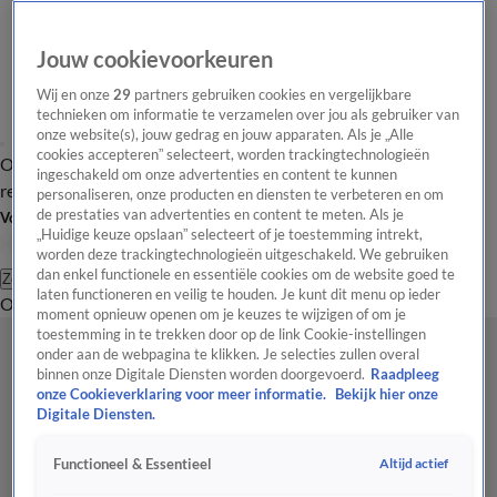
Jouw cookievoorkeuren
Wij en onze
29
partners gebruiken cookies en vergelijkbare
technieken om informatie te verzamelen over jou als gebruiker van
onze website(s), jouw gedrag en jouw apparaten. Als je „Alle
cookies accepteren” selecteert, worden trackingtechnologieën
Overzicht
Tip de
Laatste nieuws
Regionieuws
Het beste van Hart
ingeschakeld om onze advertenties en content te kunnen
redactie
personaliseren, onze producten en diensten te verbeteren en om
de prestaties van advertenties en content te meten. Als je
Volg Hart van Nederland
„Huidige keuze opslaan” selecteert of je toestemming intrekt,
worden deze trackingtechnologieën uitgeschakeld. We gebruiken
dan enkel functionele en essentiële cookies om de website goed te
Zoeken
laten functioneren en veilig te houden. Je kunt dit menu op ieder
Overzicht
Regio
Uitzendingen
Weer
Tip de redactie
Panel
Video's
moment opnieuw openen om je keuzes te wijzigen of om je
toestemming in te trekken door op de link Cookie-instellingen
onder aan de webpagina te klikken. Je selecties zullen overal
binnen onze Digitale Diensten worden doorgevoerd.
Raadpleeg
onze Cookieverklaring voor meer informatie.
Bekijk hier onze
Digitale Diensten.
Altijd actief
Functioneel & Essentieel