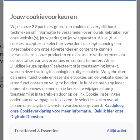
Jouw cookievoorkeuren
Wij en onze
29
partners gebruiken cookies en vergelijkbare
technieken om informatie te verzamelen over jou als gebruiker van
onze website(s), jouw gedrag en jouw apparaten. Als je „Alle
cookies accepteren” selecteert, worden trackingtechnologieën
Overzicht
Tip de
Laatste nieuws
Regionieuws
Het beste van Hart
ingeschakeld om onze advertenties en content te kunnen
redactie
personaliseren, onze producten en diensten te verbeteren en om
de prestaties van advertenties en content te meten. Als je
Volg Hart van Nederland
„Huidige keuze opslaan” selecteert of je toestemming intrekt,
worden deze trackingtechnologieën uitgeschakeld. We gebruiken
dan enkel functionele en essentiële cookies om de website goed te
Zoeken
laten functioneren en veilig te houden. Je kunt dit menu op ieder
Overzicht
Regio
Uitzendingen
Weer
Tip de redactie
Panel
Video's
moment opnieuw openen om je keuzes te wijzigen of om je
toestemming in te trekken door op de link Cookie-instellingen
onder aan de webpagina te klikken. Je selecties zullen overal
binnen onze Digitale Diensten worden doorgevoerd.
Raadpleeg
onze Cookieverklaring voor meer informatie.
Bekijk hier onze
Digitale Diensten.
Altijd actief
Functioneel & Essentieel