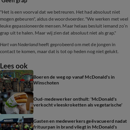
'Geen grap'
"Het is een voorval dat we betreuren. Het had absoluut niet
mogen gebeuren", aldus de woordvoerder. "We werken met veel
leuke gepassioneerde mensen. Maar helaas besluit iemand zo’n
grap uit te halen. Maar wij zien dat absoluut niet als grap."
Hart van Nederland
heeft geprobeerd om met de jongen in
contact te komen, maar dat is tot op heden nog niet gelukt.
Lees ook
Boeren de weg op vanaf McDonald's in
Winschoten
Oud-medewerker onthult: 'McDonald's
verkocht vleeskroketten als vegetarische'
Gasten en medewerkers geëvacueerd nadat
frituurpan in brand vliegt in McDonald's