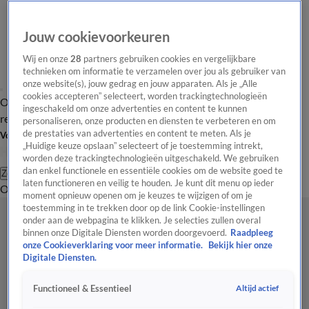
Jouw cookievoorkeuren
Wij en onze
28
partners gebruiken cookies en vergelijkbare
technieken om informatie te verzamelen over jou als gebruiker van
onze website(s), jouw gedrag en jouw apparaten. Als je „Alle
cookies accepteren” selecteert, worden trackingtechnologieën
Overzicht
Tip de
Laatste nieuws
Regionieuws
Het beste van Hart
ingeschakeld om onze advertenties en content te kunnen
redactie
personaliseren, onze producten en diensten te verbeteren en om
de prestaties van advertenties en content te meten. Als je
Volg Hart van Nederland
„Huidige keuze opslaan” selecteert of je toestemming intrekt,
worden deze trackingtechnologieën uitgeschakeld. We gebruiken
dan enkel functionele en essentiële cookies om de website goed te
Zoeken
laten functioneren en veilig te houden. Je kunt dit menu op ieder
Overzicht
Regio
Uitzendingen
Weer
Tip de redactie
Panel
Video's
moment opnieuw openen om je keuzes te wijzigen of om je
toestemming in te trekken door op de link Cookie-instellingen
onder aan de webpagina te klikken. Je selecties zullen overal
binnen onze Digitale Diensten worden doorgevoerd.
Raadpleeg
onze Cookieverklaring voor meer informatie.
Bekijk hier onze
Digitale Diensten.
Altijd actief
Functioneel & Essentieel