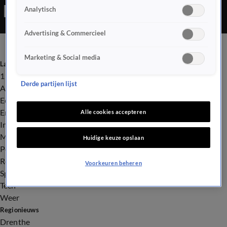
Analytisch
Advertising & Commercieel
Marketing & Social media
Laatste nieuws
112
Derde partijen lijst
Advies & Tips
Economie
Entertainment
Alle cookies accepteren
Infrastructuur
Milieu en Gezondheid
Huidige keuze opslaan
Politiek
Royalty
Voorkeuren beheren
Sport
Tech
Weer
Regionieuws
Drenthe