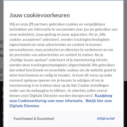
Jouw cookievoorkeuren
Wij en onze
29
partners gebruiken cookies en vergelijkbare
technieken om informatie te verzamelen over jou als gebruiker van
onze website(s), jouw gedrag en jouw apparaten. Als je „Alle
cookies accepteren” selecteert, worden trackingtechnologieën
Overzicht
Tip de
Laatste nieuws
Regionieuws
Het beste van Hart
ingeschakeld om onze advertenties en content te kunnen
redactie
personaliseren, onze producten en diensten te verbeteren en om
de prestaties van advertenties en content te meten. Als je
Volg Hart van Nederland
„Huidige keuze opslaan” selecteert of je toestemming intrekt,
worden deze trackingtechnologieën uitgeschakeld. We gebruiken
dan enkel functionele en essentiële cookies om de website goed te
Zoeken
laten functioneren en veilig te houden. Je kunt dit menu op ieder
Overzicht
Regio
Uitzendingen
Weer
Tip de redactie
Panel
Video's
moment opnieuw openen om je keuzes te wijzigen of om je
toestemming in te trekken door op de link Cookie-instellingen
Film over Michael Jackson maakt veel los bij
onder aan de webpagina te klikken. Je selecties zullen overal
critici
binnen onze Digitale Diensten worden doorgevoerd.
Raadpleeg
onze Cookieverklaring voor meer informatie.
Bekijk hier onze
22 apr 2026, 23:45
Digitale Diensten.
De film over wijlen superster Michael Jackson maakt veel los
Altijd actief
Functioneel & Essentieel
bij critici. Er zijn veel lage recensies.