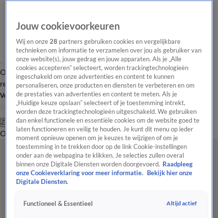
Jouw cookievoorkeuren
Wij en onze
28
partners gebruiken cookies en vergelijkbare
technieken om informatie te verzamelen over jou als gebruiker van
onze website(s), jouw gedrag en jouw apparaten. Als je „Alle
cookies accepteren” selecteert, worden trackingtechnologieën
Overzicht
Tip de
Laatste nieuws
Regionieuws
Het beste van Hart
ingeschakeld om onze advertenties en content te kunnen
redactie
personaliseren, onze producten en diensten te verbeteren en om
de prestaties van advertenties en content te meten. Als je
Volg Hart van Nederland
„Huidige keuze opslaan” selecteert of je toestemming intrekt,
worden deze trackingtechnologieën uitgeschakeld. We gebruiken
dan enkel functionele en essentiële cookies om de website goed te
Zoeken
laten functioneren en veilig te houden. Je kunt dit menu op ieder
Overzicht
Regio
Uitzendingen
Weer
Tip de redactie
Panel
Video's
moment opnieuw openen om je keuzes te wijzigen of om je
toestemming in te trekken door op de link Cookie-instellingen
onder aan de webpagina te klikken. Je selecties zullen overal
binnen onze Digitale Diensten worden doorgevoerd.
Raadpleeg
onze Cookieverklaring voor meer informatie.
Bekijk hier onze
Digitale Diensten.
Altijd actief
Functioneel & Essentieel