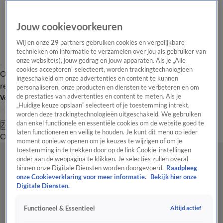
Jouw cookievoorkeuren
Wij en onze
29
partners gebruiken cookies en vergelijkbare
technieken om informatie te verzamelen over jou als gebruiker van
onze website(s), jouw gedrag en jouw apparaten. Als je „Alle
cookies accepteren” selecteert, worden trackingtechnologieën
Overzicht
Tip de
Laatste nieuws
Regionieuws
Het beste van Hart
ingeschakeld om onze advertenties en content te kunnen
redactie
personaliseren, onze producten en diensten te verbeteren en om
de prestaties van advertenties en content te meten. Als je
Volg Hart van Nederland
„Huidige keuze opslaan” selecteert of je toestemming intrekt,
worden deze trackingtechnologieën uitgeschakeld. We gebruiken
dan enkel functionele en essentiële cookies om de website goed te
Zoeken
laten functioneren en veilig te houden. Je kunt dit menu op ieder
Overzicht
Regio
Uitzendingen
Weer
Tip de redactie
Panel
Video's
moment opnieuw openen om je keuzes te wijzigen of om je
toestemming in te trekken door op de link Cookie-instellingen
onder aan de webpagina te klikken. Je selecties zullen overal
binnen onze Digitale Diensten worden doorgevoerd.
Raadpleeg
onze Cookieverklaring voor meer informatie.
Bekijk hier onze
Digitale Diensten.
Altijd actief
Functioneel & Essentieel