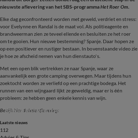
nieuwste aflevering van het SBS-programma
Het Roer Om
.
Elke dag geconfronteerd worden met geweld, verdriet en stress:
voor Evelynne en Randal is de maat vol. Als politieagente en
brandweerman zien ze teveel ellende en besluiten ze het roer
om te gooien. Hun nieuwe bestemming? Spanje. Daar hopen ze
op een positiever en rustiger bestaan. In bovenstaande video zie
je hoe ze afscheid nemen van hun dienstauto's.
Met een open blik vertrekken ze naar Spanje, waar ze
aanvankelijk een grote camping overwegen. Maar tijdens hun
zoektocht worden ze verliefd op een prachtige bodega. Het
runnen van een wijngaard lijkt ze geweldig, maar er is één
probleem: ze hebben geen enkele kennis van wijn.
Randel en Evelynne
Bekijk hier de hele aflevering:
Laatste nieuws
42:57
112
Advies & Tips