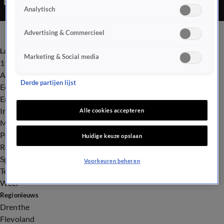
Analytisch
Advertising & Commercieel
Laatste nieuws
Marketing & Social media
112
Advies & Tips
Derde partijen lijst
Economie
Entertainment
Infrastructuur
Alle cookies accepteren
Milieu en Gezondheid
Politiek
Huidige keuze opslaan
Royalty
Sport
Voorkeuren beheren
Tech
Weer
Regionieuws
Drenthe
Flevoland