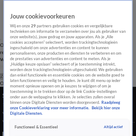
Jouw cookievoorkeuren
Wij en onze
29
partners gebruiken cookies en vergelijkbare
technieken om informatie te verzamelen over jou als gebruiker van
onze website(s), jouw gedrag en jouw apparaten. Als je „Alle
cookies accepteren” selecteert, worden trackingtechnologieën
Overzicht
Tip de
Laatste nieuws
Regionieuws
Het beste van Hart
ingeschakeld om onze advertenties en content te kunnen
redactie
personaliseren, onze producten en diensten te verbeteren en om
de prestaties van advertenties en content te meten. Als je
Volg Hart van Nederland
„Huidige keuze opslaan” selecteert of je toestemming intrekt,
worden deze trackingtechnologieën uitgeschakeld. We gebruiken
dan enkel functionele en essentiële cookies om de website goed te
Zoeken
laten functioneren en veilig te houden. Je kunt dit menu op ieder
Overzicht
Regio
Uitzendingen
Weer
Tip de redactie
Panel
Video's
moment opnieuw openen om je keuzes te wijzigen of om je
toestemming in te trekken door op de link Cookie-instellingen
Sieneke blikt terug op Songfestivalperiode
onder aan de webpagina te klikken. Je selecties zullen overal
binnen onze Digitale Diensten worden doorgevoerd.
Raadpleeg
17 mei 2026, 10:10
onze Cookieverklaring voor meer informatie.
Bekijk hier onze
Voor Sieneke was het Eurovisie Songfestival de springplank
Digitale Diensten.
voor haar carrière. Bij Shownieuws blikt ze terug op die periode
Altijd actief
Functioneel & Essentieel
en vertelt de zangeres of ze nog een keer mee zou willen doen
aan het grote liedjesfestijn.