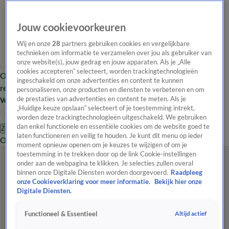
Jouw cookievoorkeuren
Wij en onze
28
partners gebruiken cookies en vergelijkbare
technieken om informatie te verzamelen over jou als gebruiker van
onze website(s), jouw gedrag en jouw apparaten. Als je „Alle
cookies accepteren” selecteert, worden trackingtechnologieën
Overzicht
Tip de
Laatste nieuws
Regionieuws
Het beste van Hart
ingeschakeld om onze advertenties en content te kunnen
redactie
personaliseren, onze producten en diensten te verbeteren en om
de prestaties van advertenties en content te meten. Als je
Volg Hart van Nederland
„Huidige keuze opslaan” selecteert of je toestemming intrekt,
worden deze trackingtechnologieën uitgeschakeld. We gebruiken
dan enkel functionele en essentiële cookies om de website goed te
Zoeken
laten functioneren en veilig te houden. Je kunt dit menu op ieder
Overzicht
Regio
Uitzendingen
Weer
Tip de redactie
Panel
Video's
moment opnieuw openen om je keuzes te wijzigen of om je
toestemming in te trekken door op de link Cookie-instellingen
onder aan de webpagina te klikken. Je selecties zullen overal
binnen onze Digitale Diensten worden doorgevoerd.
Raadpleeg
onze Cookieverklaring voor meer informatie.
Bekijk hier onze
Digitale Diensten.
Altijd actief
Functioneel & Essentieel