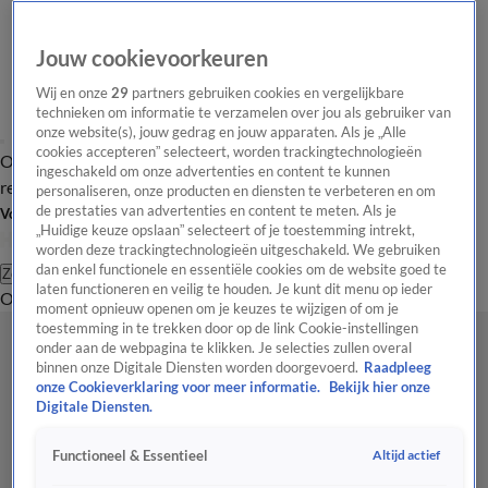
Jouw cookievoorkeuren
Wij en onze
29
partners gebruiken cookies en vergelijkbare
technieken om informatie te verzamelen over jou als gebruiker van
onze website(s), jouw gedrag en jouw apparaten. Als je „Alle
cookies accepteren” selecteert, worden trackingtechnologieën
Overzicht
Tip de
Laatste nieuws
Regionieuws
Het beste van Hart
ingeschakeld om onze advertenties en content te kunnen
redactie
personaliseren, onze producten en diensten te verbeteren en om
de prestaties van advertenties en content te meten. Als je
Volg Hart van Nederland
„Huidige keuze opslaan” selecteert of je toestemming intrekt,
worden deze trackingtechnologieën uitgeschakeld. We gebruiken
dan enkel functionele en essentiële cookies om de website goed te
Zoeken
laten functioneren en veilig te houden. Je kunt dit menu op ieder
Overzicht
Regio
Uitzendingen
Weer
Tip de redactie
Panel
Video's
moment opnieuw openen om je keuzes te wijzigen of om je
toestemming in te trekken door op de link Cookie-instellingen
onder aan de webpagina te klikken. Je selecties zullen overal
binnen onze Digitale Diensten worden doorgevoerd.
Raadpleeg
onze Cookieverklaring voor meer informatie.
Bekijk hier onze
Digitale Diensten.
Altijd actief
Functioneel & Essentieel