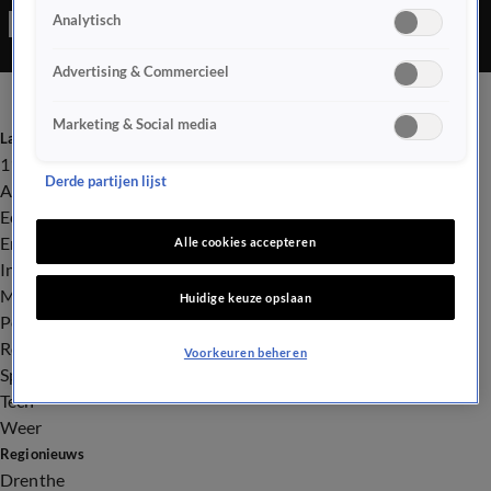
Analytisch
een extra zwemkaartje gratis krijgen. Met deze actie wil de stad
zoveel mogelijk mensen weer naar buiten en het water in
Advertising & Commercieel
krijgen.
Marketing & Social media
Laatste nieuws
112
Derde partijen lijst
Advies & Tips
Economie
Entertainment
Alle cookies accepteren
Infrastructuur
Milieu en Gezondheid
Huidige keuze opslaan
Politiek
Royalty
Voorkeuren beheren
Sport
Tech
Weer
Regionieuws
Drenthe