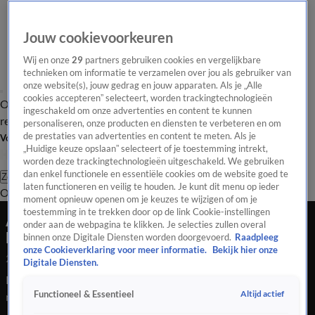
Jouw cookievoorkeuren
Wij en onze
29
partners gebruiken cookies en vergelijkbare
technieken om informatie te verzamelen over jou als gebruiker van
onze website(s), jouw gedrag en jouw apparaten. Als je „Alle
cookies accepteren” selecteert, worden trackingtechnologieën
Overzicht
Tip de
Laatste nieuws
Regionieuws
Het beste van Hart
ingeschakeld om onze advertenties en content te kunnen
redactie
personaliseren, onze producten en diensten te verbeteren en om
de prestaties van advertenties en content te meten. Als je
Volg Hart van Nederland
„Huidige keuze opslaan” selecteert of je toestemming intrekt,
worden deze trackingtechnologieën uitgeschakeld. We gebruiken
dan enkel functionele en essentiële cookies om de website goed te
Zoeken
laten functioneren en veilig te houden. Je kunt dit menu op ieder
Overzicht
Regio
Uitzendingen
Weer
Tip de redactie
Panel
Video's
moment opnieuw openen om je keuzes te wijzigen of om je
toestemming in te trekken door op de link Cookie-instellingen
Amsterdam viert opening
onder aan de webpagina te klikken. Je selecties zullen overal
buitenzwembadseizoen met speciale actie
binnen onze Digitale Diensten worden doorgevoerd.
Raadpleeg
onze Cookieverklaring voor meer informatie.
Bekijk hier onze
28 apr 2026, 20:21
Digitale Diensten.
De buitenzwembaden openen weer hun deuren voor het
Altijd actief
Functioneel & Essentieel
nieuwe seizoen. In Amsterdam wordt dat gevierd met een
speciale actie van de Gemeente Amsterdam, waarbij bezoekers