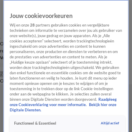
Jouw cookievoorkeuren
Wij en onze
28
partners gebruiken cookies en vergelijkbare
technieken om informatie te verzamelen over jou als gebruiker van
onze website(s), jouw gedrag en jouw apparaten. Als je „Alle
cookies accepteren” selecteert, worden trackingtechnologieën
Overzicht
Tip de
Laatste nieuws
Regionieuws
Het beste van Hart
ingeschakeld om onze advertenties en content te kunnen
redactie
personaliseren, onze producten en diensten te verbeteren en om
de prestaties van advertenties en content te meten. Als je
Volg Hart van Nederland
„Huidige keuze opslaan” selecteert of je toestemming intrekt,
worden deze trackingtechnologieën uitgeschakeld. We gebruiken
dan enkel functionele en essentiële cookies om de website goed te
Zoeken
laten functioneren en veilig te houden. Je kunt dit menu op ieder
Overzicht
Regio
Uitzendingen
Weer
Tip de redactie
Panel
Video's
moment opnieuw openen om je keuzes te wijzigen of om je
toestemming in te trekken door op de link Cookie-instellingen
onder aan de webpagina te klikken. Je selecties zullen overal
binnen onze Digitale Diensten worden doorgevoerd.
Raadpleeg
onze Cookieverklaring voor meer informatie.
Bekijk hier onze
Digitale Diensten.
Altijd actief
Functioneel & Essentieel