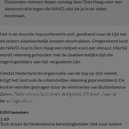
Duizenden mensen liepen zondag door Den Haag voor een
demonstratie tegen de NAVO, dat zie je in de video
bovenaan.
Het is de duurste topconferentie ooit, gerekend naar de tijd dat
de leiders daadwerkelijk knopen doorhakken. Omgerekend kost
de NAVO-top in Den Haag een miljoen euro per minuut. Hierbij
wordt rekening gehouden met de daadwerkelijke tijd die
regeringsleiders aan het vergaderen zijn.
Omdat Nederland de organisatie van de top op zich neemt,
krijgt het land ook de uiteindelijke rekening gepresenteerd. De
kosten worden gedragen door de ministeries van Buitenlandse
Omwonenden NAVO-top moeten krant week 
Zaken, Defensie en Justitie en Veiligheid. Oftewel: door de
lang afhalen
belastingbetaler.
8.000 bezoekers
1:49
Toch draait de Nederlandse belastingbetaler niet voor iedere