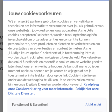
Jouw cookievoorkeuren
Wij en onze
28
partners gebruiken cookies en vergelijkbare
technieken om informatie te verzamelen over jou als gebruiker van
onze website(s), jouw gedrag en jouw apparaten. Als je „Alle
cookies accepteren” selecteert, worden trackingtechnologieën
Overzicht
Tip de
Laatste nieuws
Regionieuws
Het beste van Hart
ingeschakeld om onze advertenties en content te kunnen
redactie
personaliseren, onze producten en diensten te verbeteren en om
de prestaties van advertenties en content te meten. Als je
Volg Hart van Nederland
„Huidige keuze opslaan” selecteert of je toestemming intrekt,
worden deze trackingtechnologieën uitgeschakeld. We gebruiken
dan enkel functionele en essentiële cookies om de website goed te
Zoeken
laten functioneren en veilig te houden. Je kunt dit menu op ieder
Overzicht
Regio
Uitzendingen
Weer
Tip de redactie
Panel
Video's
moment opnieuw openen om je keuzes te wijzigen of om je
toestemming in te trekken door op de link Cookie-instellingen
onder aan de webpagina te klikken. Je selecties zullen overal
binnen onze Digitale Diensten worden doorgevoerd.
Raadpleeg
onze Cookieverklaring voor meer informatie.
Bekijk hier onze
Digitale Diensten.
Altijd actief
Functioneel & Essentieel