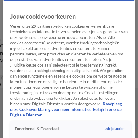
Jouw cookievoorkeuren
Wij en onze
29
partners gebruiken cookies en vergelijkbare
technieken om informatie te verzamelen over jou als gebruiker van
onze website(s), jouw gedrag en jouw apparaten. Als je „Alle
cookies accepteren” selecteert, worden trackingtechnologieën
Overzicht
Tip de
Laatste nieuws
Regionieuws
Het beste van Hart
ingeschakeld om onze advertenties en content te kunnen
redactie
personaliseren, onze producten en diensten te verbeteren en om
de prestaties van advertenties en content te meten. Als je
Volg Hart van Nederland
„Huidige keuze opslaan” selecteert of je toestemming intrekt,
worden deze trackingtechnologieën uitgeschakeld. We gebruiken
dan enkel functionele en essentiële cookies om de website goed te
Zoeken
laten functioneren en veilig te houden. Je kunt dit menu op ieder
Overzicht
Regio
Uitzendingen
Weer
Tip de redactie
Panel
Video's
moment opnieuw openen om je keuzes te wijzigen of om je
toestemming in te trekken door op de link Cookie-instellingen
onder aan de webpagina te klikken. Je selecties zullen overal
binnen onze Digitale Diensten worden doorgevoerd.
Raadpleeg
onze Cookieverklaring voor meer informatie.
Bekijk hier onze
Digitale Diensten.
Altijd actief
Functioneel & Essentieel