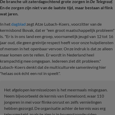
De branche uit zaterdagochtend grote zorgen in
De Telegraaf.
En de zorgen zijn niet van de laatste tijd, maar bestaan al flink
wat jaren.
In het
dagblad
zegt Atze Lubach-Koers, voorzitter van de
kermisbond Bovak, dat er "een groot maatschappelijk probleem"
is. "Er is in ons land een groep, voornamelijk jeugd van 12 tot 16
jaar oud, die geen greintje respect heeft voor onze hulpdiensten
of mensen in het openbaar vervoer. Onze indruk is dat ze alleen
maar komen om te rellen. Er wordt in Nederland heel
krampachtig mee omgegaan. Iedereen ziet dit probleem."
Lubach-Koers denkt dat de multiculturele samenleving hier
"helaas ook écht een rol in speelt".
Het afgelopen kermisseizoen is het meermaals misgegaan.
Neem bijvoorbeeld de kermis van Emmeloord, waar 110
jongeren in mei voor flinke onrust en zelfs vernielingen
hebben gezorgd. De organisatie achter de kermis was erg
teleurgesteld, zoals te zien is in bovenstaande video.