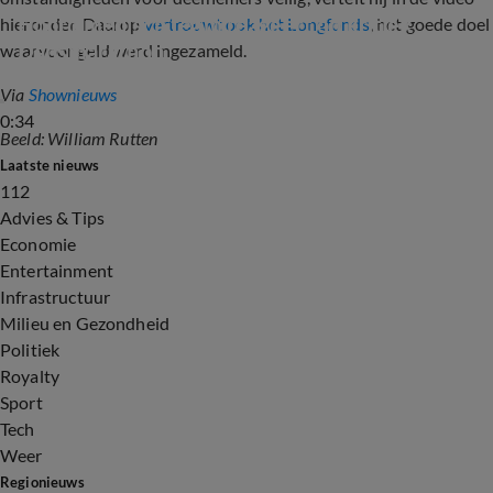
Hoofd medisch team reageert op kritiek 
hieronder. Daarop
vertrouwt ook het Longfonds
, het goede doel
Dansmarathon
waarvoor geld werd ingezameld.
Via
Shownieuws
0:34
Beeld: William Rutten
Laatste nieuws
112
Advies & Tips
Economie
Entertainment
Infrastructuur
Milieu en Gezondheid
Politiek
Royalty
Sport
Tech
Weer
Regionieuws