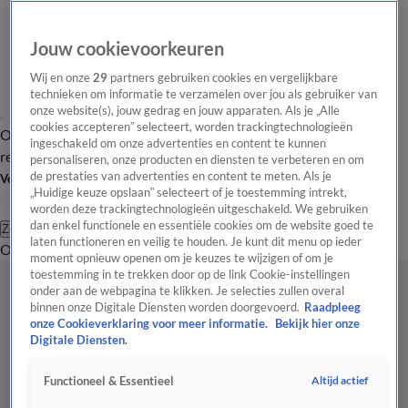
Jouw cookievoorkeuren
Wij en onze
29
partners gebruiken cookies en vergelijkbare
technieken om informatie te verzamelen over jou als gebruiker van
onze website(s), jouw gedrag en jouw apparaten. Als je „Alle
cookies accepteren” selecteert, worden trackingtechnologieën
Overzicht
Tip de
Laatste nieuws
Regionieuws
Het beste van Hart
ingeschakeld om onze advertenties en content te kunnen
redactie
personaliseren, onze producten en diensten te verbeteren en om
de prestaties van advertenties en content te meten. Als je
Volg Hart van Nederland
„Huidige keuze opslaan” selecteert of je toestemming intrekt,
worden deze trackingtechnologieën uitgeschakeld. We gebruiken
dan enkel functionele en essentiële cookies om de website goed te
Zoeken
laten functioneren en veilig te houden. Je kunt dit menu op ieder
Overzicht
Regio
Uitzendingen
Weer
Tip de redactie
Panel
Video's
moment opnieuw openen om je keuzes te wijzigen of om je
toestemming in te trekken door op de link Cookie-instellingen
onder aan de webpagina te klikken. Je selecties zullen overal
binnen onze Digitale Diensten worden doorgevoerd.
Raadpleeg
onze Cookieverklaring voor meer informatie.
Bekijk hier onze
Digitale Diensten.
Altijd actief
Functioneel & Essentieel