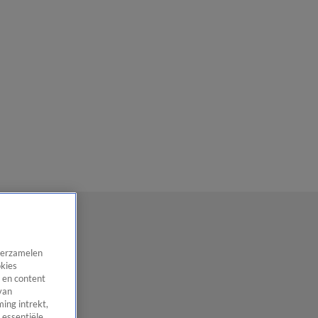
 verzamelen
okies
 en content
van
ing intrekt,
 essentiële