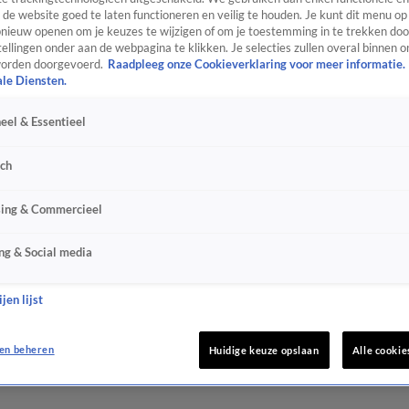
de website goed te laten functioneren en veilig te houden. Je kunt dit menu op
ieuw openen om je keuzes te wijzigen of om je toestemming in te trekken door
ellingen onder aan de webpagina te klikken. Je selecties zullen overal binnen o
orden doorgevoerd.
Raadpleeg onze Cookieverklaring voor meer informatie.
ale Diensten.
eel & Essentieel
sch
sing & Commercieel
ng & Social media
jen lijst
en beheren
Huidige keuze opslaan
Alle cookie