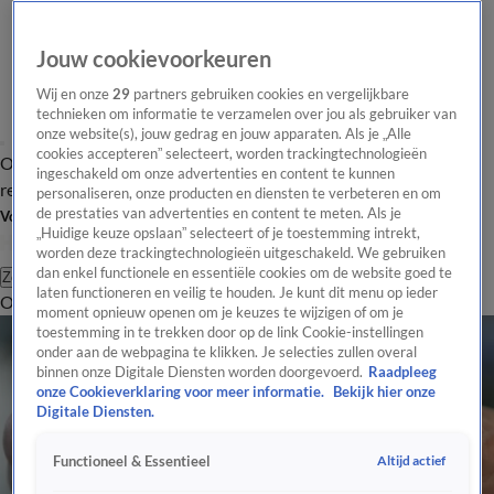
Jouw cookievoorkeuren
Wij en onze
29
partners gebruiken cookies en vergelijkbare
technieken om informatie te verzamelen over jou als gebruiker van
onze website(s), jouw gedrag en jouw apparaten. Als je „Alle
cookies accepteren” selecteert, worden trackingtechnologieën
Overzicht
Tip de
Laatste nieuws
Regionieuws
Het beste van Hart
ingeschakeld om onze advertenties en content te kunnen
redactie
personaliseren, onze producten en diensten te verbeteren en om
de prestaties van advertenties en content te meten. Als je
Volg Hart van Nederland
„Huidige keuze opslaan” selecteert of je toestemming intrekt,
worden deze trackingtechnologieën uitgeschakeld. We gebruiken
dan enkel functionele en essentiële cookies om de website goed te
Zoeken
laten functioneren en veilig te houden. Je kunt dit menu op ieder
Overzicht
Regio
Uitzendingen
Weer
Tip de redactie
Panel
Video's
moment opnieuw openen om je keuzes te wijzigen of om je
toestemming in te trekken door op de link Cookie-instellingen
onder aan de webpagina te klikken. Je selecties zullen overal
binnen onze Digitale Diensten worden doorgevoerd.
Raadpleeg
onze Cookieverklaring voor meer informatie.
Bekijk hier onze
Digitale Diensten.
Altijd actief
Functioneel & Essentieel