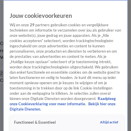
Jouw cookievoorkeuren
Wij en onze
29
partners gebruiken cookies en vergelijkbare
technieken om informatie te verzamelen over jou als gebruiker van
onze website(s), jouw gedrag en jouw apparaten. Als je „Alle
cookies accepteren” selecteert, worden trackingtechnologieën
Overzicht
Tip de
Laatste nieuws
Regionieuws
Het beste van Hart
ingeschakeld om onze advertenties en content te kunnen
redactie
personaliseren, onze producten en diensten te verbeteren en om
de prestaties van advertenties en content te meten. Als je
Volg Hart van Nederland
„Huidige keuze opslaan” selecteert of je toestemming intrekt,
worden deze trackingtechnologieën uitgeschakeld. We gebruiken
dan enkel functionele en essentiële cookies om de website goed te
Zoeken
laten functioneren en veilig te houden. Je kunt dit menu op ieder
Overzicht
Regio
Uitzendingen
Weer
Tip de redactie
Panel
Video's
moment opnieuw openen om je keuzes te wijzigen of om je
toestemming in te trekken door op de link Cookie-instellingen
onder aan de webpagina te klikken. Je selecties zullen overal
binnen onze Digitale Diensten worden doorgevoerd.
Raadpleeg
onze Cookieverklaring voor meer informatie.
Bekijk hier onze
Digitale Diensten.
Altijd actief
Functioneel & Essentieel