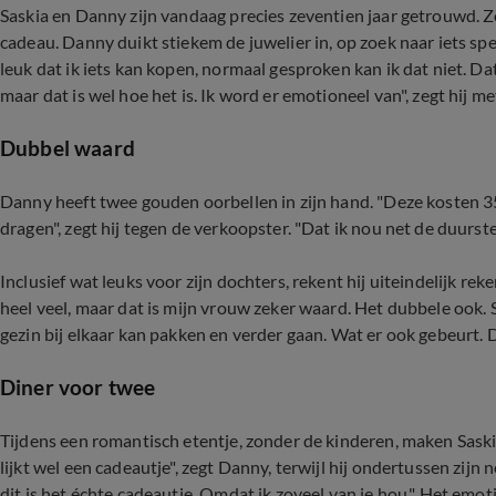
Saskia en Danny zijn vandaag precies zeventien jaar getrouwd. Z
cadeau. Danny duikt stiekem de juwelier in, op zoek naar iets spec
leuk dat ik iets kan kopen, normaal gesproken kan ik dat niet. Dat 
maar dat is wel hoe het is. Ik word er emotioneel van", zegt hij me
Dubbel waard
Danny heeft twee gouden oorbellen in zijn hand. "Deze kosten 35
dragen", zegt hij tegen de verkoopster. "Dat ik nou net de duurst
Inclusief wat leuks voor zijn dochters, rekent hij uiteindelijk reke
heel veel, maar dat is mijn vrouw zeker waard. Het dubbele ook. 
gezin bij elkaar kan pakken en verder gaan. Wat er ook gebeurt. D
Diner voor twee
Tijdens een romantisch etentje, zonder de kinderen, maken Saski
lijkt wel een cadeautje", zegt Danny, terwijl hij ondertussen zijn
dit is het échte cadeautje. Omdat ik zoveel van je hou." Het emot