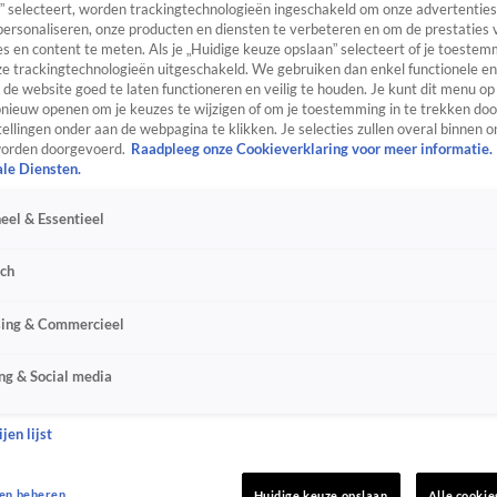
” selecteert, worden trackingtechnologieën ingeschakeld om onze advertenties
personaliseren, onze producten en diensten te verbeteren en om de prestaties 
s en content te meten. Als je „Huidige keuze opslaan” selecteert of je toestemm
e trackingtechnologieën uitgeschakeld. We gebruiken dan enkel functionele en
de website goed te laten functioneren en veilig te houden. Je kunt dit menu op
ieuw openen om je keuzes te wijzigen of om je toestemming in te trekken door
ellingen onder aan de webpagina te klikken. Je selecties zullen overal binnen o
orden doorgevoerd.
Raadpleeg onze Cookieverklaring voor meer informatie.
ale Diensten.
eel & Essentieel
sch
sing & Commercieel
ng & Social media
jen lijst
en beheren
Huidige keuze opslaan
Alle cookie