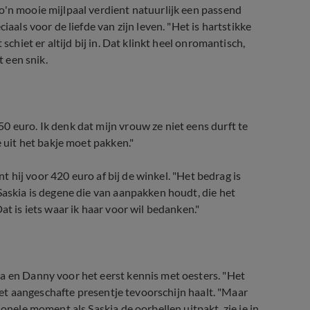
o'n mooie mijlpaal verdient natuurlijk een passend
iaals voor de liefde van zijn leven. "Het is hartstikke
schiet er altijd bij in. Dat klinkt heel onromantisch,
t een snik.
0 euro. Ik denk dat mijn vrouw ze niet eens durft te
e uit het bakje moet pakken."
nt hij voor 420 euro af bij de winkel. "Het bedrag is
Saskia is degene die van aanpakken houdt, die het
at is iets waar ik haar voor wil bedanken."
a en Danny voor het eerst kennis met oesters. "Het
 net aangeschafte presentje tevoorschijn haalt. "Maar
ionele moment als Saskia de oorbellen uitpakt, zie je in