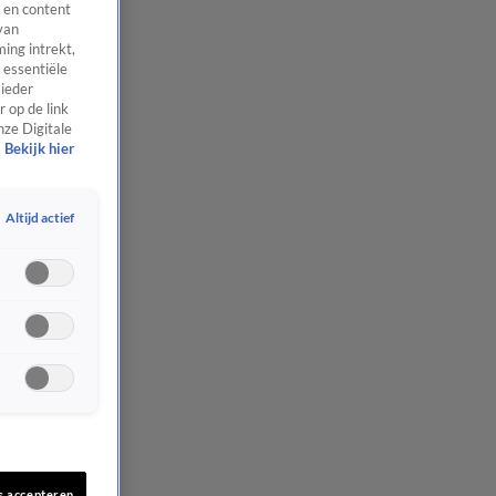
 en content
van
ing intrekt,
 essentiële
 ieder
 op de link
nze Digitale
Bekijk hier
Altijd actief
s accepteren