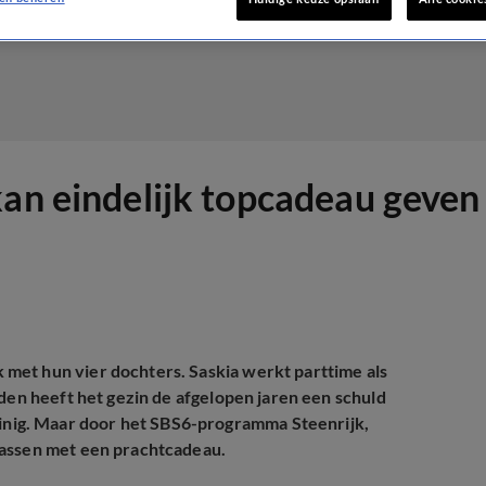
kan eindelijk topcadeau geven
met hun vier dochters. Saskia werkt parttime als
eden heeft het gezin de afgelopen jaren een schuld
nig. Maar door het SBS6-programma Steenrijk,
rassen met een prachtcadeau.