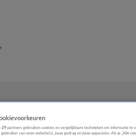
e
ookievoorkeuren
e
29
partners gebruiken cookies en vergelijkbare technieken om informatie te
s gebruiker van onze website(s), jouw gedrag en jouw apparaten. Als je „Alle co