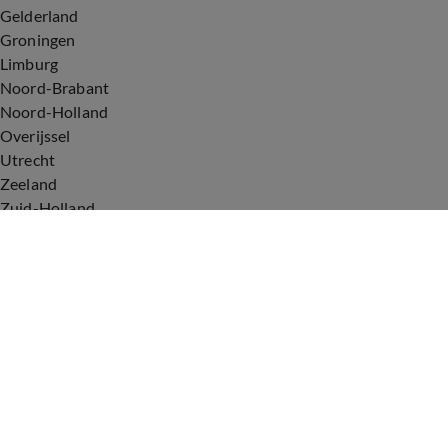
Gelderland
Groningen
Limburg
Noord-Brabant
Noord-Holland
Overijssel
Utrecht
Zeeland
Zuid-Holland
Voorwaarden
Over ons
Privacyverklaring
Gebruiksvoorwaarden
Cookieverklaring
Digitale diensten
Cookie instellingen
Upod & Talpa Network
Adverteren
Vacatures