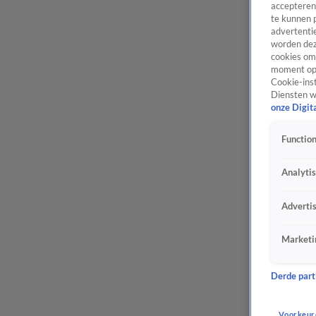
accepteren
te kunnen 
advertentie
worden dez
cookies om 
moment opn
Cookie-inst
Diensten w
onze Digit
Function
Analyti
Adverti
Marketi
Derde parti
Voorkeur