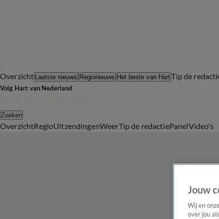
Overzicht
Tip de redacti
Laatste nieuws
Regionieuws
Het beste van Hart
Volg Hart van Nederland
Zoeken
Overzicht
Regio
Uitzendingen
Weer
Tip de redactie
Panel
Video's
Jouw c
Wij en onz
over jou al