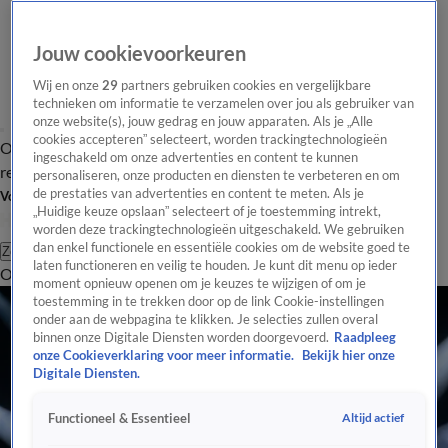
Jouw cookievoorkeuren
Wij en onze
29
partners gebruiken cookies en vergelijkbare
technieken om informatie te verzamelen over jou als gebruiker van
onze website(s), jouw gedrag en jouw apparaten. Als je „Alle
cookies accepteren” selecteert, worden trackingtechnologieën
Overzicht
Tip de
Laatste nieuws
Regionieuws
Het beste van Hart
ingeschakeld om onze advertenties en content te kunnen
redactie
personaliseren, onze producten en diensten te verbeteren en om
de prestaties van advertenties en content te meten. Als je
Volg Hart van Nederland
„Huidige keuze opslaan” selecteert of je toestemming intrekt,
worden deze trackingtechnologieën uitgeschakeld. We gebruiken
dan enkel functionele en essentiële cookies om de website goed te
Zoeken
laten functioneren en veilig te houden. Je kunt dit menu op ieder
Overzicht
Regio
Uitzendingen
Weer
Tip de redactie
Panel
Video's
moment opnieuw openen om je keuzes te wijzigen of om je
toestemming in te trekken door op de link Cookie-instellingen
onder aan de webpagina te klikken. Je selecties zullen overal
binnen onze Digitale Diensten worden doorgevoerd.
Raadpleeg
onze Cookieverklaring voor meer informatie.
Bekijk hier onze
Digitale Diensten.
Altijd actief
Functioneel & Essentieel