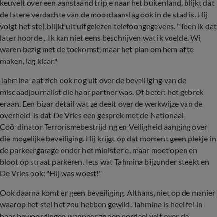
keuvelt over een aanstaand tripje naar het buitenland, blijkt dat
de latere verdachte van de moordaanslag ook in de stad is. Hij
volgt het stel, blijkt uit uitgelezen telefoongegevens. "Toen ik dat
later hoorde... Ik kan niet eens beschrijven wat ik voelde. Wij
waren bezig met de toekomst, maar het plan om hem af te
maken, lag klaar."
Tahmina laat zich ook nog uit over de beveiliging van de
misdaadjournalist die haar partner was. Of beter: het gebrek
eraan. Een bizar detail wat ze deelt over de werkwijze van de
overheid, is dat De Vries een gesprek met de Nationaal
Coördinator Terrorismebestrijding en Veiligheid aanging over
die mogelijke beveiliging. Hij krijgt op dat moment geen plekje in
de parkeergarage onder het ministerie, maar moet open en
bloot op straat parkeren. Iets wat Tahmina bijzonder steekt en
De Vries ook: "Hij was woest!"
Ook daarna komt er geen beveiliging. Althans, niet op de manier
waarop het stel het zou hebben gewild. Tahmina is heel fel in
haar bewoordingen wanneer ze een oordeel velt over de