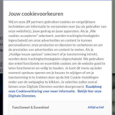
Jouw cookievoorkeuren
Wij en onze
29
partners gebruiken cookies en vergelijkbare
technieken om informatie te verzamelen over jou als gebruiker van
onze website(s), jouw gedrag en jouw apparaten. Als je „Alle
cookies accepteren” selecteert, worden trackingtechnologieën
Overzicht
Tip de
Laatste nieuws
Regionieuws
Het beste van Hart
ingeschakeld om onze advertenties en content te kunnen
redactie
personaliseren, onze producten en diensten te verbeteren en om
de prestaties van advertenties en content te meten. Als je
Volg Hart van Nederland
„Huidige keuze opslaan” selecteert of je toestemming intrekt,
worden deze trackingtechnologieën uitgeschakeld. We gebruiken
dan enkel functionele en essentiële cookies om de website goed te
Zoeken
laten functioneren en veilig te houden. Je kunt dit menu op ieder
Overzicht
Regio
Uitzendingen
Weer
Tip de redactie
Panel
Video's
moment opnieuw openen om je keuzes te wijzigen of om je
toestemming in te trekken door op de link Cookie-instellingen
onder aan de webpagina te klikken. Je selecties zullen overal
binnen onze Digitale Diensten worden doorgevoerd.
Raadpleeg
onze Cookieverklaring voor meer informatie.
Bekijk hier onze
Digitale Diensten.
Altijd actief
Functioneel & Essentieel