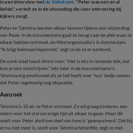
in een interview met
de Volkskrant
. "Peter was een en al
liefde", vertelt ze in de uitzending die voor ontroering bij
kijkers zorgt.
Peter en Tahmina leerden elkaar kennen tijdens een uitzending
van
Pauw
. In de documentaire gaat ze terug naar de plek waar ze
elkaar hebben ontmoet, de Westergasstudio's in Amsterdam.
"Ik krijg helemaal kippenvel," zegt ze als ze er aankomt.
De vonk slaat haast direct over: "Het is iets in iemands blik, dat
kun je niet omschrijven." Iets later in de documentaire is
Tahmina erg emotioneel als ze het heeft over 'hun' liedje samen,
dat Peter regelmatig nog afspeelde.
Aanzoek
Tahmina is 32 als ze Peter ontmoet. Ze wil graag kinderen, een
reden voor het stel om enige tijd uit elkaar te gaan. Maar dit
voelt voor Peter alsof een deel van hem is 'geamputeerd'. Dat hij
er nu niet meer is, voelt voor Tahmina hetzelfde, zegt ze met -