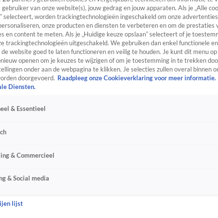
s gebruiker van onze website(s), jouw gedrag en jouw apparaten. Als je „Alle co
” selecteert, worden trackingtechnologieën ingeschakeld om onze advertenties
personaliseren, onze producten en diensten te verbeteren en om de prestaties 
s en content te meten. Als je „Huidige keuze opslaan” selecteert of je toestemm
e trackingtechnologieën uitgeschakeld. We gebruiken dan enkel functionele en
de website goed te laten functioneren en veilig te houden. Je kunt dit menu op
ieuw openen om je keuzes te wijzigen of om je toestemming in te trekken door
ellingen onder aan de webpagina te klikken. Je selecties zullen overal binnen o
orden doorgevoerd.
Raadpleeg onze Cookieverklaring voor meer informatie.
ale Diensten.
eel & Essentieel
sch
sing & Commercieel
ng & Social media
jen lijst