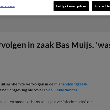
en beheren
Huidige keuze opslaan
Alle cookie
olgen in zaak Bas Muijs, 'was
uit Arnhem te vervolgen in de
mishandelingszaak
 berichtgeving hierover in
de Gelderlander
.
n lokken omdat ze boos zou zijn over "slechte seks" die