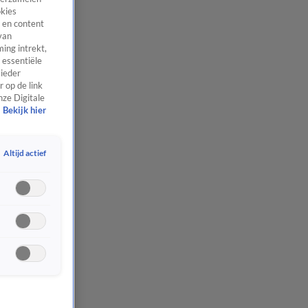
okies
 en content
van
ing intrekt,
 essentiële
 ieder
 op de link
nze Digitale
Bekijk hier
Altijd actief