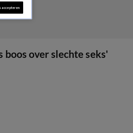
s accepteren
 boos over slechte seks'