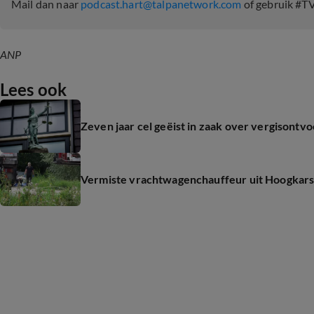
Mail dan naar
podcast.hart@talpanetwork.com
of gebruik #T
ANP
Lees ook
Zeven jaar cel geëist in zaak over vergisontv
Vermiste vrachtwagenchauffeur uit Hoogkars