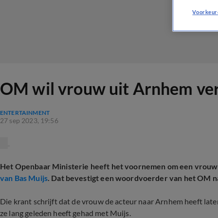
Voorkeur
OM wil vrouw uit Arnhem verv
ENTERTAINMENT
27 sep 2023, 19:56
Het Openbaar Ministerie heeft het voornemen om een vrouw 
van Bas Muijs
. Dat bevestigt een woordvoerder van het OM na
Die krant schrijft dat de vrouw de acteur naar Arnhem heeft late
ze lang geleden heeft gehad met Muijs.