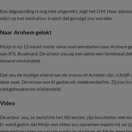
Een dagvaarding is nog niet uitgereikt, zegt het OM. Haar advocaat
wijst op het mediation-traject dat gevolgd zou worden.
Naar Arnhem gelokt
Muijs is op 12 maart onder valse voorwendselen naar Arnhem gel
aan
RTL Boulevard
. De acteur zou op een adres een terminaal zi
iemand mishandeld.
Dat zou de huidige vriend van de vrouw uit Arnhem zijn, schrijf
deze zaak. De vrouw wordt gezien als medeverdachte. Zij zou in
vastgehouden en mishandeld.
Video
De acteur zou, zo berichtte het AD eerder, zijn beschoten met een
Er werd geëist dat Muijs een video zou opnemen waarin hij zei z
gedreigd de video op sociale media te plaatsen als Muijs geen ti