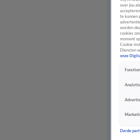
over jou al
accepteren
te kunnen 
advertentie
worden dez
cookies om 
moment opn
Cookie-inst
Diensten w
onze Digit
Function
Analyti
Adverti
Marketi
Derde parti