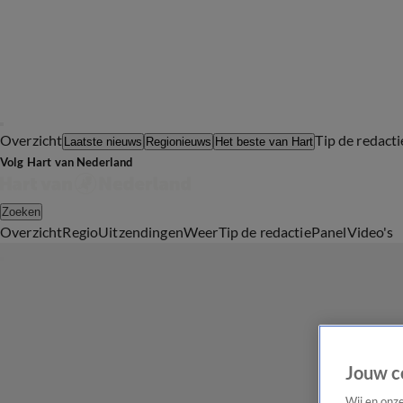
Overzicht
Tip de redacti
Laatste nieuws
Regionieuws
Het beste van Hart
Volg Hart van Nederland
Zoeken
Overzicht
Regio
Uitzendingen
Weer
Tip de redactie
Panel
Video's
Jouw c
Wij en onz