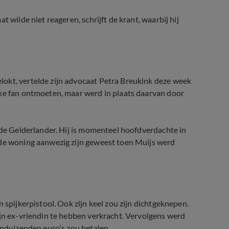
 wilde niet reageren, schrijft de krant, waarbij hij
okt, vertelde zijn advocaat Petra Breukink deze week
eke fan ontmoeten, maar werd in plaats daarvan door
t de Gelderlander. Hij is momenteel hoofdverdachte in
 de woning aanwezig zijn geweest toen Muijs werd
 spijkerpistool. Ook zijn keel zou zijn dichtgeknepen.
ijn ex-vriendin te hebben verkracht. Vervolgens werd
enduizenden euro's zou betalen.