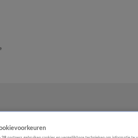
e
ookievoorkeuren
e
28
partners gebruiken cookies en vergelijkbare technieken om informatie te