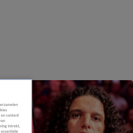
 verzamelen
okies
 en content
van
ing intrekt,
 essentiële