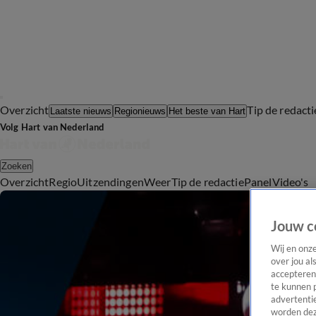
Overzicht
Tip de redacti
Laatste nieuws
Regionieuws
Het beste van Hart
Volg Hart van Nederland
Zoeken
Overzicht
Regio
Uitzendingen
Weer
Tip de redactie
Panel
Video's
Jouw c
Wij en onz
over jou al
accepteren
te kunnen 
advertentie
worden dez