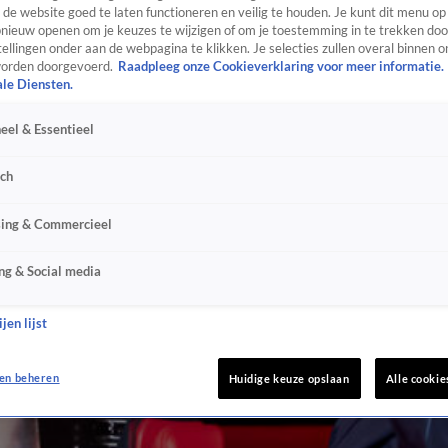
de website goed te laten functioneren en veilig te houden. Je kunt dit menu op
ieuw openen om je keuzes te wijzigen of om je toestemming in te trekken door
ellingen onder aan de webpagina te klikken. Je selecties zullen overal binnen o
orden doorgevoerd.
Raadpleeg onze Cookieverklaring voor meer informatie.
ale Diensten.
eel & Essentieel
sch
sing & Commercieel
ng & Social media
jen lijst
en beheren
Huidige keuze opslaan
Alle cookie