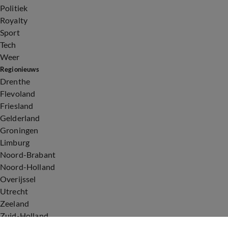
Politiek
Royalty
Sport
Tech
Weer
Regionieuws
Drenthe
Flevoland
Friesland
Gelderland
Groningen
Limburg
Noord-Brabant
Noord-Holland
Overijssel
Utrecht
Zeeland
Zuid-Holland