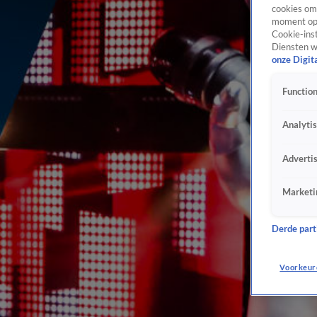
cookies om 
moment opn
Cookie-inst
Diensten w
onze Digit
Function
Analyti
Adverti
Marketi
Derde parti
Voorkeur