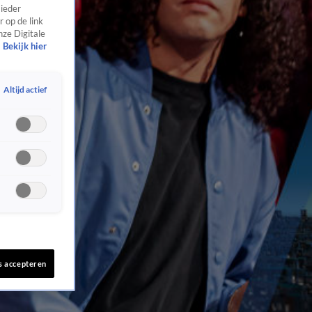
 ieder
 op de link
nze Digitale
Bekijk hier
Altijd actief
s accepteren