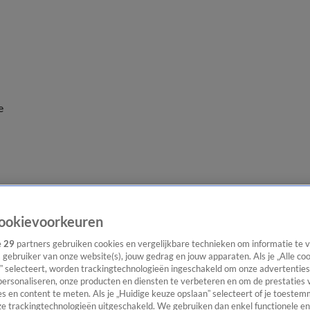
e
ookievoorkeuren
e
29
partners gebruiken cookies en vergelijkbare technieken om informatie te
s gebruiker van onze website(s), jouw gedrag en jouw apparaten. Als je „Alle co
” selecteert, worden trackingtechnologieën ingeschakeld om onze advertenties
personaliseren, onze producten en diensten te verbeteren en om de prestaties 
s en content te meten. Als je „Huidige keuze opslaan” selecteert of je toestemm
e trackingtechnologieën uitgeschakeld. We gebruiken dan enkel functionele en