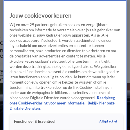
Jouw cookievoorkeuren
Wij en onze
29
partners gebruiken cookies en vergelijkbare
technieken om informatie te verzamelen over jou als gebruiker van
onze website(s), jouw gedrag en jouw apparaten. Als je „Alle
cookies accepteren” selecteert, worden trackingtechnologieën
Overzicht
Tip de
Laatste nieuws
Regionieuws
Het beste van Hart
ingeschakeld om onze advertenties en content te kunnen
redactie
personaliseren, onze producten en diensten te verbeteren en om
de prestaties van advertenties en content te meten. Als je
Volg Hart van Nederland
„Huidige keuze opslaan” selecteert of je toestemming intrekt,
worden deze trackingtechnologieën uitgeschakeld. We gebruiken
dan enkel functionele en essentiële cookies om de website goed te
Zoeken
laten functioneren en veilig te houden. Je kunt dit menu op ieder
Overzicht
Regio
Uitzendingen
Weer
Tip de redactie
Panel
Video's
moment opnieuw openen om je keuzes te wijzigen of om je
toestemming in te trekken door op de link Cookie-instellingen
onder aan de webpagina te klikken. Je selecties zullen overal
binnen onze Digitale Diensten worden doorgevoerd.
Raadpleeg
onze Cookieverklaring voor meer informatie.
Bekijk hier onze
Digitale Diensten.
Altijd actief
Functioneel & Essentieel