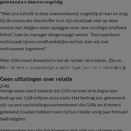
getekend en daarom ongeldig.
"Wat ons betreft is deze overeenkomst ongeldig en kan en mag
hij de vrouw die slachtoffer is in zijn strafzaak niet op deze
manier het zwijgen doen opleggen over zeer ernstige strafbare
feiten", laat de manager desgevraagd weten. "Een openbare
rechtszaak bij een onafhankelijke rechter zien wij met
vertrouwen tegemoet."
Peter Gillis moet binnenkort voor de rechter verschijnen. Zijn ex,
Nicol Kremers in diep dal na 'mishandeling' ex
Nicol Kremers, deed onlangs aangifte tegen hem van mishandeling:
Geen uitlatingen over relatie
2:40
Vorige week werd bekend dat Gillis binnen drie dagen een
bedrag van 1,68 miljoen euro eiste. Het bedrag zou gebaseerd
zijn op een vaststellingsovereenkomst die Gillis en Kremers
getekend zouden hebben toen zij hun relatie vorig jaar februari
beëindigden.
Afgesproken zou zijn dat Kremers zich niet zou uitlaten over