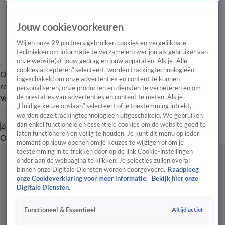
Jouw cookievoorkeuren
Wij en onze
29
partners gebruiken cookies en vergelijkbare
technieken om informatie te verzamelen over jou als gebruiker van
onze website(s), jouw gedrag en jouw apparaten. Als je „Alle
cookies accepteren” selecteert, worden trackingtechnologieën
Overzicht
Tip de
Laatste nieuws
Regionieuws
Het beste van Hart
ingeschakeld om onze advertenties en content te kunnen
redactie
personaliseren, onze producten en diensten te verbeteren en om
de prestaties van advertenties en content te meten. Als je
Volg Hart van Nederland
„Huidige keuze opslaan” selecteert of je toestemming intrekt,
worden deze trackingtechnologieën uitgeschakeld. We gebruiken
dan enkel functionele en essentiële cookies om de website goed te
Zoeken
laten functioneren en veilig te houden. Je kunt dit menu op ieder
Overzicht
Regio
Uitzendingen
Weer
Tip de redactie
Panel
Video's
moment opnieuw openen om je keuzes te wijzigen of om je
toestemming in te trekken door op de link Cookie-instellingen
onder aan de webpagina te klikken. Je selecties zullen overal
binnen onze Digitale Diensten worden doorgevoerd.
Raadpleeg
onze Cookieverklaring voor meer informatie.
Bekijk hier onze
Digitale Diensten.
Altijd actief
Functioneel & Essentieel