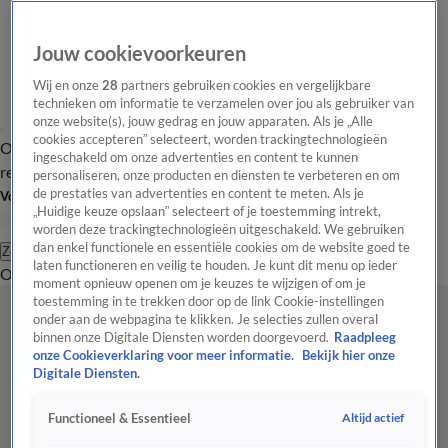
Jouw cookievoorkeuren
Wij en onze
28
partners gebruiken cookies en vergelijkbare
technieken om informatie te verzamelen over jou als gebruiker van
onze website(s), jouw gedrag en jouw apparaten. Als je „Alle
cookies accepteren” selecteert, worden trackingtechnologieën
Overzicht
Tip de
Laatste nieuws
Regionieuws
Het beste van Hart
ingeschakeld om onze advertenties en content te kunnen
redactie
personaliseren, onze producten en diensten te verbeteren en om
de prestaties van advertenties en content te meten. Als je
Volg Hart van Nederland
„Huidige keuze opslaan” selecteert of je toestemming intrekt,
worden deze trackingtechnologieën uitgeschakeld. We gebruiken
dan enkel functionele en essentiële cookies om de website goed te
Zoeken
laten functioneren en veilig te houden. Je kunt dit menu op ieder
Overzicht
Regio
Uitzendingen
Weer
Tip de redactie
Panel
Video's
moment opnieuw openen om je keuzes te wijzigen of om je
toestemming in te trekken door op de link Cookie-instellingen
onder aan de webpagina te klikken. Je selecties zullen overal
binnen onze Digitale Diensten worden doorgevoerd.
Raadpleeg
onze Cookieverklaring voor meer informatie.
Bekijk hier onze
Digitale Diensten.
Altijd actief
Functioneel & Essentieel