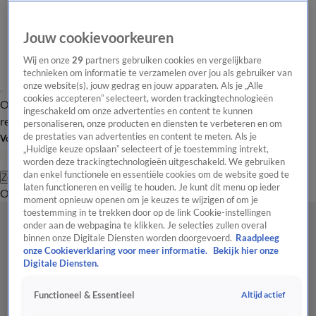
Jouw cookievoorkeuren
Wij en onze
29
partners gebruiken cookies en vergelijkbare
technieken om informatie te verzamelen over jou als gebruiker van
onze website(s), jouw gedrag en jouw apparaten. Als je „Alle
cookies accepteren” selecteert, worden trackingtechnologieën
Overzicht
Tip de
Laatste nieuws
Regionieuws
Het beste van Hart
ingeschakeld om onze advertenties en content te kunnen
redactie
personaliseren, onze producten en diensten te verbeteren en om
de prestaties van advertenties en content te meten. Als je
Volg Hart van Nederland
„Huidige keuze opslaan” selecteert of je toestemming intrekt,
worden deze trackingtechnologieën uitgeschakeld. We gebruiken
dan enkel functionele en essentiële cookies om de website goed te
Zoeken
laten functioneren en veilig te houden. Je kunt dit menu op ieder
Overzicht
Regio
Uitzendingen
Weer
Tip de redactie
Panel
Video's
moment opnieuw openen om je keuzes te wijzigen of om je
toestemming in te trekken door op de link Cookie-instellingen
onder aan de webpagina te klikken. Je selecties zullen overal
binnen onze Digitale Diensten worden doorgevoerd.
Raadpleeg
onze Cookieverklaring voor meer informatie.
Bekijk hier onze
Digitale Diensten.
Altijd actief
Functioneel & Essentieel