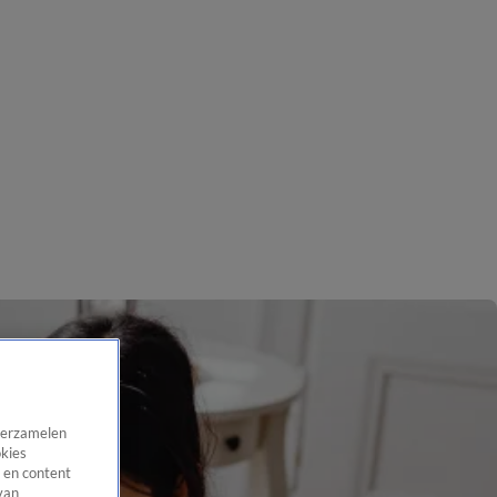
 verzamelen
okies
 en content
van