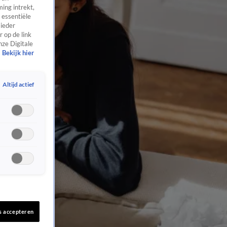
ing intrekt,
 essentiële
 ieder
 op de link
nze Digitale
Bekijk hier
Altijd actief
s accepteren