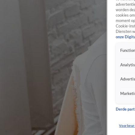
advertentie
worden dez
cookies om 
moment opn
Cookie-inst
Diensten w
onze Digit
Function
Analyti
Adverti
Marketi
Derde parti
Voorkeur