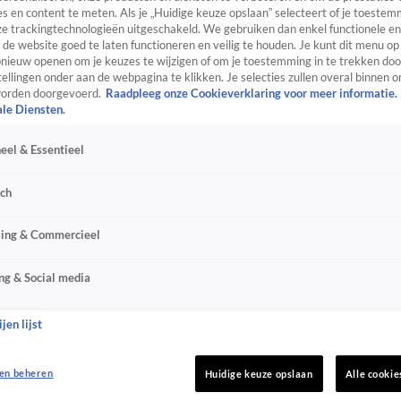
s en content te meten. Als je „Huidige keuze opslaan” selecteert of je toestemm
e trackingtechnologieën uitgeschakeld. We gebruiken dan enkel functionele en
de website goed te laten functioneren en veilig te houden. Je kunt dit menu op
ieuw openen om je keuzes te wijzigen of om je toestemming in te trekken door
ellingen onder aan de webpagina te klikken. Je selecties zullen overal binnen o
orden doorgevoerd.
Raadpleeg onze Cookieverklaring voor meer informatie.
ale Diensten.
eel & Essentieel
sch
sing & Commercieel
ng & Social media
jen lijst
en beheren
Huidige keuze opslaan
Alle cookie