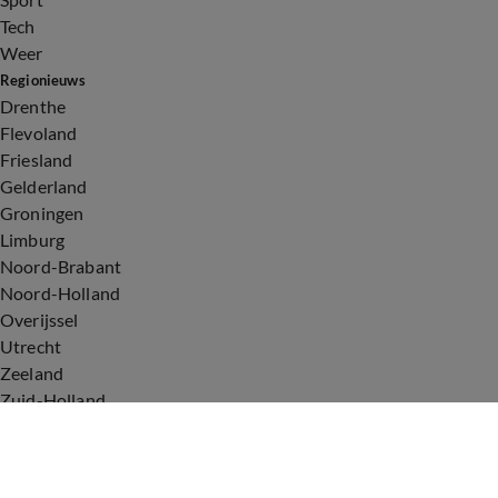
Tech
Weer
Regionieuws
Drenthe
Flevoland
Friesland
Gelderland
Groningen
Limburg
Noord-Brabant
Noord-Holland
Overijssel
Utrecht
Zeeland
Zuid-Holland
Voorwaarden
Over ons
Privacyverklaring