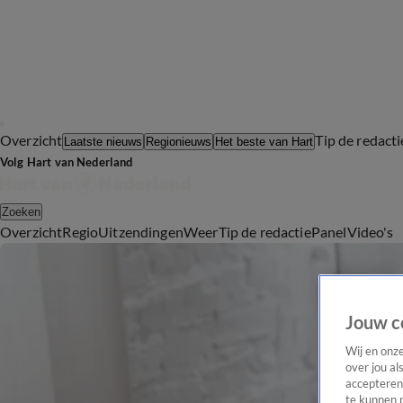
Overzicht
Tip de redacti
Laatste nieuws
Regionieuws
Het beste van Hart
Volg Hart van Nederland
Zoeken
Overzicht
Regio
Uitzendingen
Weer
Tip de redactie
Panel
Video's
Jouw c
Wij en onz
over jou al
accepteren
te kunnen 