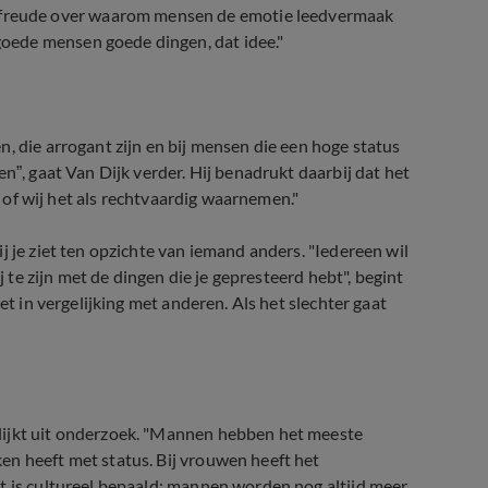
reude over waarom mensen de emotie leedvermaak
oede mensen goede dingen, dat idee."
, die arrogant zijn en bij mensen die een hoge status
n”, gaat Van Dijk verder. Hij benadrukt daarbij dat het
ar of wij het als rechtvaardig waarnemen."
j je ziet ten opzichte van iemand anders. "Iedereen wil
j te zijn met de dingen die je gepresteerd hebt", begint
et in vergelijking met anderen. Als het slechter gaat
lijkt uit onderzoek. "Mannen hebben het meeste
en heeft met status. Bij vrouwen heeft het
t is cultureel bepaald: mannen worden nog altijd meer