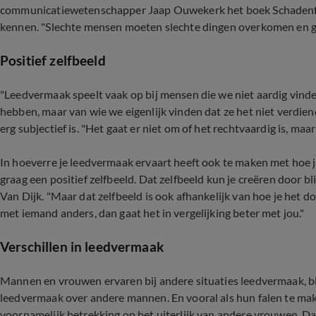
communicatiewetenschapper Jaap Ouwekerk het boek Schadenf
kennen. "Slechte mensen moeten slechte dingen overkomen en g
Positief zelfbeeld
"Leedvermaak speelt vaak op bij mensen die we niet aardig vinden
hebben, maar van wie we eigenlijk vinden dat ze het niet verdiene
erg subjectief is. "Het gaat er niet om of het rechtvaardig is, ma
In hoeverre je leedvermaak ervaart heeft ook te maken met hoe ji
graag een positief zelfbeeld. Dat zelfbeeld kun je creëren door bli
Van Dijk. "Maar dat zelfbeeld is ook afhankelijk van hoe je het do
met iemand anders, dan gaat het in vergelijking beter met jou."
Verschillen in leedvermaak
Mannen en vrouwen ervaren bij andere situaties leedvermaak, b
leedvermaak over andere mannen. En vooral als hun falen te mak
voornamelijk betrekking op het uiterlijk van andere vrouwen. Da