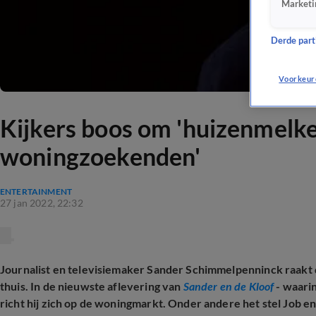
Marketi
Derde parti
Voorkeur
Kijkers boos om 'huizenmelker
woningzoekenden'
ENTERTAINMENT
27 jan 2022, 22:32
Journalist en televisiemaker Sander Schimmelpenninck raakt 
thuis. In de nieuwste aflevering van
Sander en de Kloof
- waarin
richt hij zich op de woningmarkt. Onder andere het stel Job 