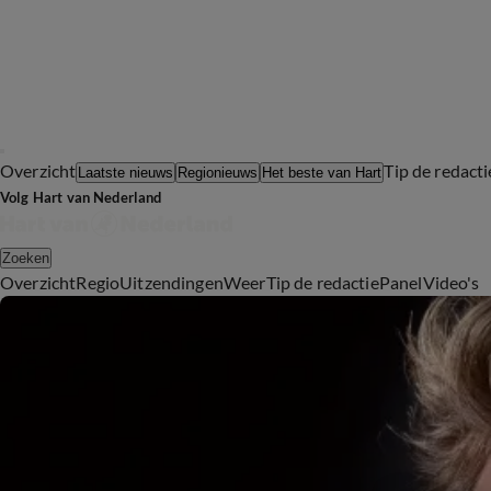
Overzicht
Tip de redacti
Laatste nieuws
Regionieuws
Het beste van Hart
Volg Hart van Nederland
Zoeken
Overzicht
Regio
Uitzendingen
Weer
Tip de redactie
Panel
Video's