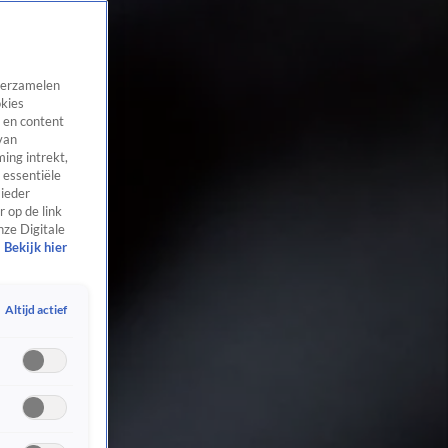
 verzamelen
okies
 en content
van
ing intrekt,
 essentiële
 ieder
 op de link
nze Digitale
Bekijk hier
Altijd actief