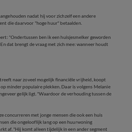
angehouden nadat hij voor zichzelf een andere
nt die daarvoor "hoge huur" betaalden.
cteert: "Ondertussen ben ik een huisjesmelker geworden
 En dat brengt de vraag met zich mee: wanneer houdt
reeft naar zoveel mogelijk financiële vrijheid, koopt
, op minder populaire plekken. Daar is volgens Melanie
 ongeveer gelijk ligt. "Waardoor de verhouding tussen de
t ze concurreren met jonge mensen die ook een huis
sen die ongelooflijk lang op een huurwoning
kt af. "Hij komt alleen tijdelijk in een ander segment