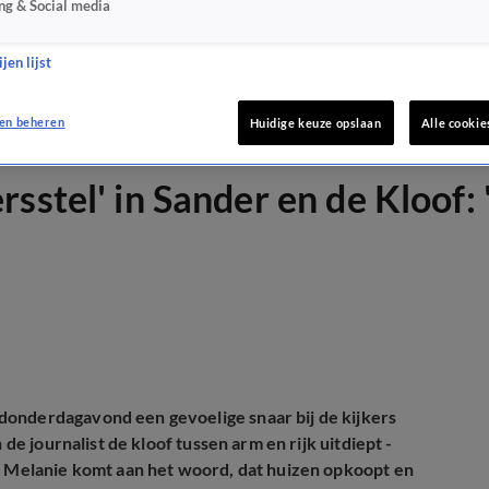
ng & Social media
jen lijst
en beheren
Huidige keuze opslaan
Alle cookie
sstel' in Sander en de Kloof:
donderdagavond een gevoelige snaar bij de kijkers
 de journalist de kloof tussen arm en rijk uitdiept -
en Melanie komt aan het woord, dat huizen opkoopt en