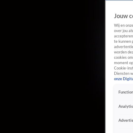
Jouw c
Wij en onz
over jou al
accepteren
te kunnen 
advertentie
worden dez
cookies om 
moment opn
Cookie-inst
Diensten w
onze Digit
Function
Analyti
Adverti