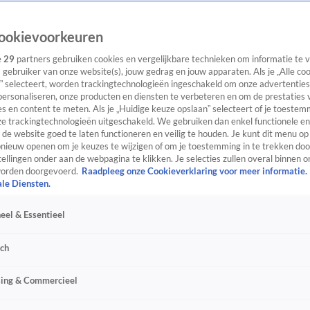
ookievoorkeuren
e
29
partners gebruiken cookies en vergelijkbare technieken om informatie te
s gebruiker van onze website(s), jouw gedrag en jouw apparaten. Als je „Alle co
” selecteert, worden trackingtechnologieën ingeschakeld om onze advertenties
personaliseren, onze producten en diensten te verbeteren en om de prestaties 
s en content te meten. Als je „Huidige keuze opslaan” selecteert of je toestemm
e trackingtechnologieën uitgeschakeld. We gebruiken dan enkel functionele en
de website goed te laten functioneren en veilig te houden. Je kunt dit menu op
ieuw openen om je keuzes te wijzigen of om je toestemming in te trekken door
ellingen onder aan de webpagina te klikken. Je selecties zullen overal binnen o
orden doorgevoerd.
Raadpleeg onze Cookieverklaring voor meer informatie.
ale Diensten.
eel & Essentieel
sch
sing & Commercieel