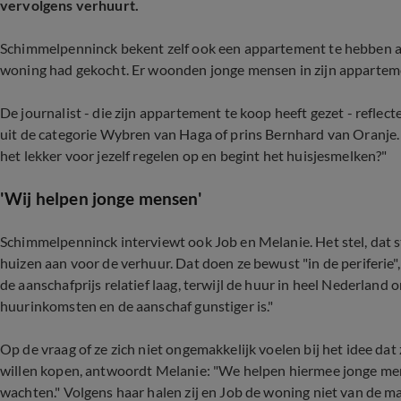
vervolgens verhuurt.
Schimmelpenninck bekent zelf ook een appartement te hebben a
woning had gekocht. Er woonden jonge mensen in zijn apparteme
De journalist - die zijn appartement te koop heeft gezet - refle
uit de categorie Wybren van Haga of prins Bernhard van Oranje.
het lekker voor jezelf regelen op en begint het huisjesmelken?"
'Wij helpen jonge mensen'
Schimmelpenninck interviewt ook Job en Melanie. Het stel, dat st
huizen aan voor de verhuur. Dat doen ze bewust "in de periferie"
de aanschafprijs relatief laag, terwijl de huur in heel Nederland
huurinkomsten en de aanschaf gunstiger is."
Op de vraag of ze zich niet ongemakkelijk voelen bij het idee da
willen kopen, antwoordt Melanie: "We helpen hiermee jonge men
wachten." Volgens haar halen zij en Job de woning niet van de mar