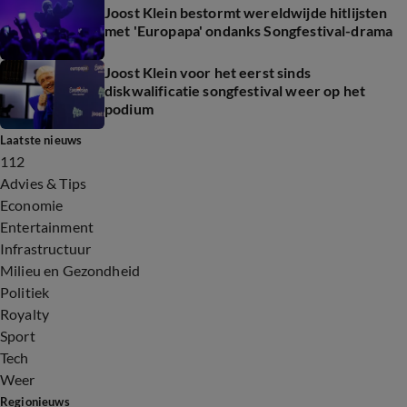
Joost Klein bestormt wereldwijde hitlijsten
met 'Europapa' ondanks Songfestival-drama
Joost Klein voor het eerst sinds
diskwalificatie songfestival weer op het
podium
Laatste nieuws
112
Advies & Tips
Economie
Entertainment
Infrastructuur
Milieu en Gezondheid
Politiek
Royalty
Sport
Tech
Weer
Regionieuws