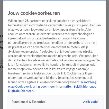
Jouw cookievoorkeuren
Wij en onze
28
partners gebruiken cookies en vergelijkbare
technieken om informatie te verzamelen over jou als gebruiker van
onze website(s), jouw gedrag en jouw apparaten. Als je „Alle
cookies accepteren” selecteert, worden trackingtechnologieën
Overzicht
Tip de
Laatste nieuws
Regionieuws
Het beste van Hart
ingeschakeld om onze advertenties en content te kunnen
redactie
personaliseren, onze producten en diensten te verbeteren en om
de prestaties van advertenties en content te meten. Als je
Volg Hart van Nederland
„Huidige keuze opslaan” selecteert of je toestemming intrekt,
worden deze trackingtechnologieën uitgeschakeld. We gebruiken
dan enkel functionele en essentiële cookies om de website goed te
Zoeken
laten functioneren en veilig te houden. Je kunt dit menu op ieder
Overzicht
Regio
Uitzendingen
Weer
Tip de redactie
Panel
Video's
moment opnieuw openen om je keuzes te wijzigen of om je
toestemming in te trekken door op de link Cookie-instellingen
onder aan de webpagina te klikken. Je selecties zullen overal
binnen onze Digitale Diensten worden doorgevoerd.
Raadpleeg
onze Cookieverklaring voor meer informatie.
Bekijk hier onze
Digitale Diensten.
Altijd actief
Functioneel & Essentieel