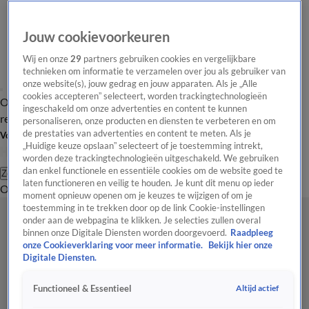
Jouw cookievoorkeuren
Wij en onze
29
partners gebruiken cookies en vergelijkbare
technieken om informatie te verzamelen over jou als gebruiker van
onze website(s), jouw gedrag en jouw apparaten. Als je „Alle
cookies accepteren” selecteert, worden trackingtechnologieën
Overzicht
Tip de
Laatste nieuws
Regionieuws
Het beste van Hart
ingeschakeld om onze advertenties en content te kunnen
redactie
personaliseren, onze producten en diensten te verbeteren en om
de prestaties van advertenties en content te meten. Als je
Volg Hart van Nederland
„Huidige keuze opslaan” selecteert of je toestemming intrekt,
worden deze trackingtechnologieën uitgeschakeld. We gebruiken
dan enkel functionele en essentiële cookies om de website goed te
Zoeken
laten functioneren en veilig te houden. Je kunt dit menu op ieder
Overzicht
Regio
Uitzendingen
Weer
Tip de redactie
Panel
Video's
moment opnieuw openen om je keuzes te wijzigen of om je
toestemming in te trekken door op de link Cookie-instellingen
onder aan de webpagina te klikken. Je selecties zullen overal
binnen onze Digitale Diensten worden doorgevoerd.
Raadpleeg
onze Cookieverklaring voor meer informatie.
Bekijk hier onze
Digitale Diensten.
Altijd actief
Functioneel & Essentieel