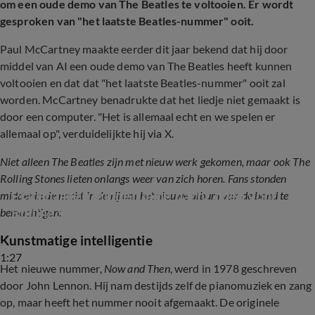
om een oude demo van The Beatles te voltooien. Er wordt
gesproken van "het laatste Beatles-nummer" ooit.
Paul McCartney maakte eerder dit jaar bekend dat hij door
middel van AI een oude demo van The Beatles heeft kunnen
voltooien en dat dat "het laatste Beatles-nummer" ooit zal
worden. McCartney benadrukte dat het liedje niet gemaakt is
door een computer. "Het is allemaal echt en we spelen er
allemaal op", verduidelijkte hij via X.
Niet alleen The Beatles zijn met nieuw werk gekomen, maar ook The
Rolling Stones lieten onlangs weer van zich horen. Fans stonden
Platenzaken midden in de nacht open voor 
middenin de nacht in de rij om het nieuwe album van de band te
Rolling Stones-fans
bemachtigen:
Kunstmatige intelligentie
1:27
Het nieuwe nummer,
Now and Then
, werd in 1978 geschreven
door John Lennon. Hij nam destijds zelf de pianomuziek en zang
op, maar heeft het nummer nooit afgemaakt. De originele