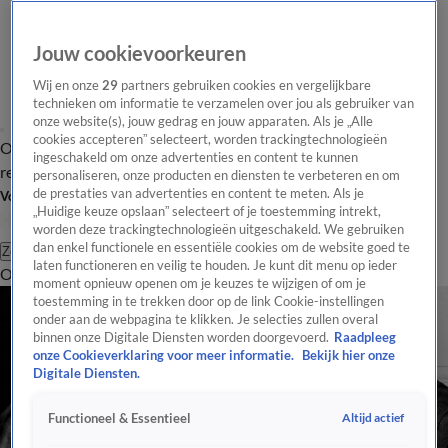
Jouw cookievoorkeuren
Wij en onze
29
partners gebruiken cookies en vergelijkbare
technieken om informatie te verzamelen over jou als gebruiker van
onze website(s), jouw gedrag en jouw apparaten. Als je „Alle
cookies accepteren” selecteert, worden trackingtechnologieën
Overzicht
Tip de
Laatste nieuws
Regionieuws
Het beste van Hart
ingeschakeld om onze advertenties en content te kunnen
redactie
personaliseren, onze producten en diensten te verbeteren en om
de prestaties van advertenties en content te meten. Als je
Volg Hart van Nederland
„Huidige keuze opslaan” selecteert of je toestemming intrekt,
worden deze trackingtechnologieën uitgeschakeld. We gebruiken
dan enkel functionele en essentiële cookies om de website goed te
Zoeken
laten functioneren en veilig te houden. Je kunt dit menu op ieder
Overzicht
Regio
Uitzendingen
Weer
Tip de redactie
Panel
Video's
moment opnieuw openen om je keuzes te wijzigen of om je
toestemming in te trekken door op de link Cookie-instellingen
onder aan de webpagina te klikken. Je selecties zullen overal
binnen onze Digitale Diensten worden doorgevoerd.
Raadpleeg
onze Cookieverklaring voor meer informatie.
Bekijk hier onze
Digitale Diensten.
Altijd actief
Functioneel & Essentieel