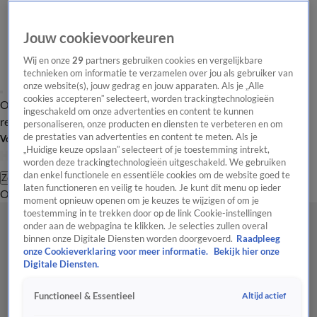
Jouw cookievoorkeuren
Wij en onze
29
partners gebruiken cookies en vergelijkbare
technieken om informatie te verzamelen over jou als gebruiker van
onze website(s), jouw gedrag en jouw apparaten. Als je „Alle
cookies accepteren” selecteert, worden trackingtechnologieën
Overzicht
Tip de
Laatste nieuws
Regionieuws
Het beste van Hart
ingeschakeld om onze advertenties en content te kunnen
redactie
personaliseren, onze producten en diensten te verbeteren en om
de prestaties van advertenties en content te meten. Als je
Volg Hart van Nederland
„Huidige keuze opslaan” selecteert of je toestemming intrekt,
worden deze trackingtechnologieën uitgeschakeld. We gebruiken
dan enkel functionele en essentiële cookies om de website goed te
Zoeken
laten functioneren en veilig te houden. Je kunt dit menu op ieder
Overzicht
Regio
Uitzendingen
Weer
Tip de redactie
Panel
Video's
moment opnieuw openen om je keuzes te wijzigen of om je
toestemming in te trekken door op de link Cookie-instellingen
onder aan de webpagina te klikken. Je selecties zullen overal
binnen onze Digitale Diensten worden doorgevoerd.
Raadpleeg
onze Cookieverklaring voor meer informatie.
Bekijk hier onze
Digitale Diensten.
Altijd actief
Functioneel & Essentieel