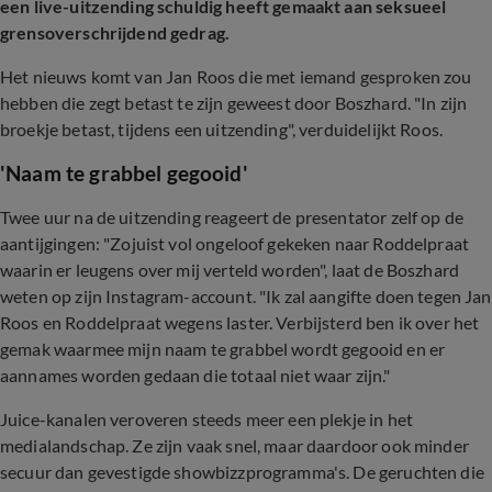
een live-uitzending schuldig heeft gemaakt aan seksueel
grensoverschrijdend gedrag.
Het nieuws komt van Jan Roos die met iemand gesproken zou
hebben die zegt betast te zijn geweest door Boszhard. "In zijn
broekje betast, tijdens een uitzending", verduidelijkt Roos.
'Naam te grabbel gegooid'
Twee uur na de uitzending reageert de presentator zelf op de
aantijgingen: "Zojuist vol ongeloof gekeken naar Roddelpraat
waarin er leugens over mij verteld worden", laat de Boszhard
weten op zijn Instagram-account. "Ik zal aangifte doen tegen Jan
Roos en Roddelpraat wegens laster. Verbijsterd ben ik over het
gemak waarmee mijn naam te grabbel wordt gegooid en er
aannames worden gedaan die totaal niet waar zijn."
Juice-kanalen veroveren steeds meer een plekje in het
medialandschap. Ze zijn vaak snel, maar daardoor ook minder
secuur dan gevestigde showbizzprogramma's. De geruchten die