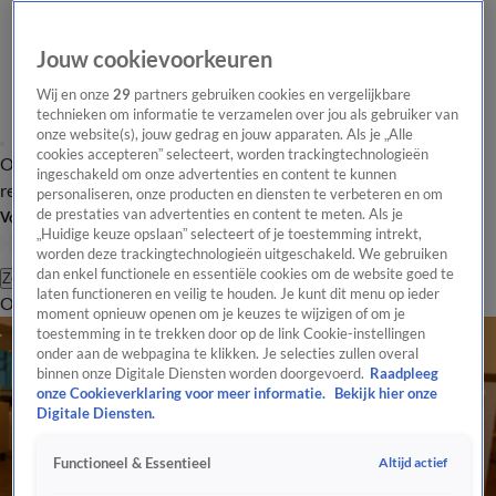
Jouw cookievoorkeuren
Wij en onze
29
partners gebruiken cookies en vergelijkbare
technieken om informatie te verzamelen over jou als gebruiker van
onze website(s), jouw gedrag en jouw apparaten. Als je „Alle
cookies accepteren” selecteert, worden trackingtechnologieën
Overzicht
Tip de
Laatste nieuws
Regionieuws
Het beste van Hart
ingeschakeld om onze advertenties en content te kunnen
redactie
personaliseren, onze producten en diensten te verbeteren en om
de prestaties van advertenties en content te meten. Als je
Volg Hart van Nederland
„Huidige keuze opslaan” selecteert of je toestemming intrekt,
worden deze trackingtechnologieën uitgeschakeld. We gebruiken
dan enkel functionele en essentiële cookies om de website goed te
Zoeken
laten functioneren en veilig te houden. Je kunt dit menu op ieder
Overzicht
Regio
Uitzendingen
Weer
Tip de redactie
Panel
Video's
moment opnieuw openen om je keuzes te wijzigen of om je
toestemming in te trekken door op de link Cookie-instellingen
onder aan de webpagina te klikken. Je selecties zullen overal
binnen onze Digitale Diensten worden doorgevoerd.
Raadpleeg
onze Cookieverklaring voor meer informatie.
Bekijk hier onze
Digitale Diensten.
Altijd actief
Functioneel & Essentieel